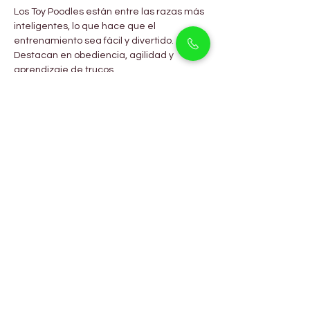
Los Toy Poodles están entre las razas más 
inteligentes, lo que hace que el 
entrenamiento sea fácil y divertido. 
Destacan en obediencia, agilidad y 
aprendizaje de trucos.
Consejos de Entrenamiento:
Iniciar el entrenamiento temprano 
con refuerzo positivo
Mantener sesiones cortas, divertidas 
y constantes
Introducir socialización temprana con 
personas y mascotas
Proporcionar paseos diarios y juego 
en interiores
Usar juguetes interactivos para 
estimular su mente
Preguntas Frecuentes
¿Los Toy Poodles son 
adecuados para 