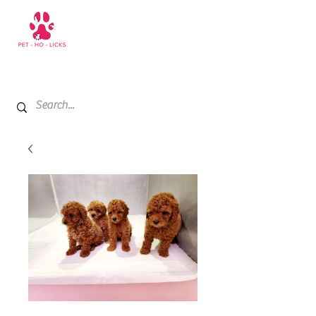
+971 52 811 1169
My Cart