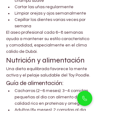
champú suave
Cortar las uñas regularmente
Limpiar orejas y ojos semanalmente
Cepillar los dientes varias veces por 
semana
El aseo profesional cada 6–8 semanas 
ayuda a mantener su estilo característico 
y comodidad, especialmente en el clima 
cálido de Dubái.
Nutrición y alimentación
Una dieta equilibrada favorece la mente 
activa y el pelaje saludable del Toy Poodle.
Guía de alimentación:
Cachorros (2–6 meses): 3–4 comidas 
pequeñas al día con alimento de alta 
calidad rico en proteínas y omega-3
Adultos (6+ meses): 2 comidas al día 
con alimento premium o una mezcla 
de pollo hervido, arroz y verduras
Siempre proporcionar agua limpia y 
fresca