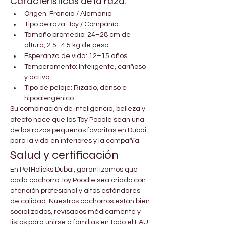

Γ
Características de la raza:
Origen: Francia / Alemania
Tipo de raza: Toy / Compañía
Tamaño promedio: 24–28 cm de 
altura, 2.5–4.5 kg de peso
Esperanza de vida: 12–15 años
Temperamento: Inteligente, cariñoso 
y activo
Tipo de pelaje: Rizado, denso e 
hipoalergénico
Su combinación de inteligencia, belleza y 
afecto hace que los Toy Poodle sean una 
de las razas pequeñas favoritas en Dubái 
para la vida en interiores y la compañía.
Salud y certificación
En PetHolicks Dubai, garantizamos que 
cada cachorro Toy Poodle sea criado con 
atención profesional y altos estándares 
de calidad. Nuestros cachorros están bien 
socializados, revisados médicamente y 
listos para unirse a familias en todo el EAU.