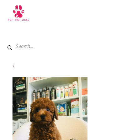
+971 52 811 1169
My Cart