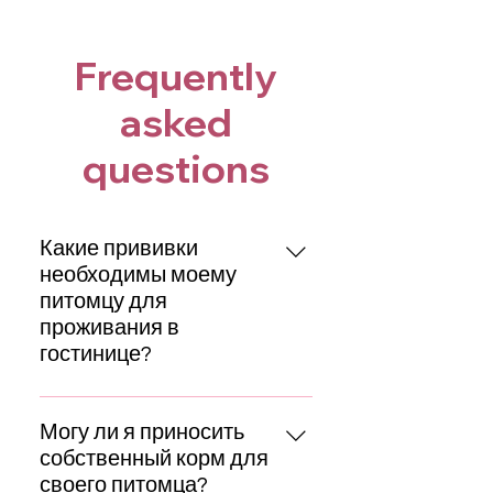
Frequently
asked
questions
Какие прививки
необходимы моему
питомцу для
проживания в
гостинице?
Для здоровья и безопасности
всех наших гостей все питомцы
Могу ли я приносить
должны быть привиты по
собственный корм для
основным вакцинам. Обычно это
своего питомца?