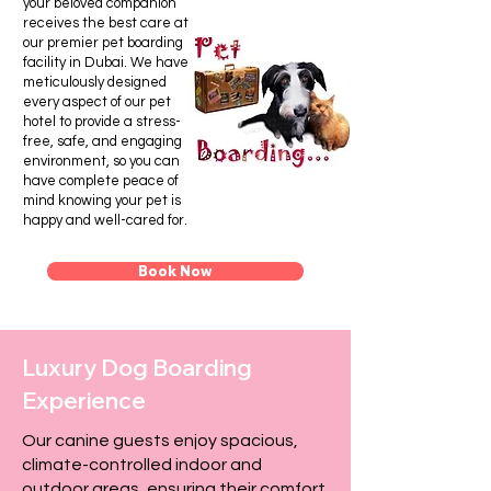
your beloved companion
receives the best care at
our premier pet boarding
facility in Dubai. We have
meticulously designed
every aspect of our pet
hotel to provide a stress-
free, safe, and engaging
environment, so you can
have complete peace of
mind knowing your pet is
happy and well-cared for.
Book Now
Our Boarding Facilities &
Luxury Dog Boarding
Services
Experience
Our canine guests enjoy spacious,
climate-controlled indoor and
outdoor areas, ensuring their comfort