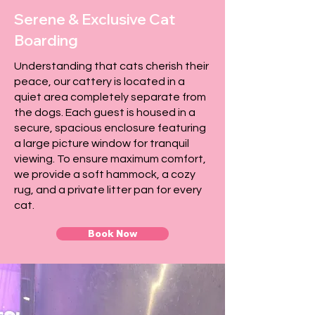

Γ
Serene & Exclusive Cat
Boarding
Understanding that cats cherish their
peace, our cattery is located in a
quiet area completely separate from
the dogs. Each guest is housed in a
secure, spacious enclosure featuring
a large picture window for tranquil
viewing. To ensure maximum comfort,
we provide a soft hammock, a cozy
rug, and a private litter pan for every
cat.
Book Now