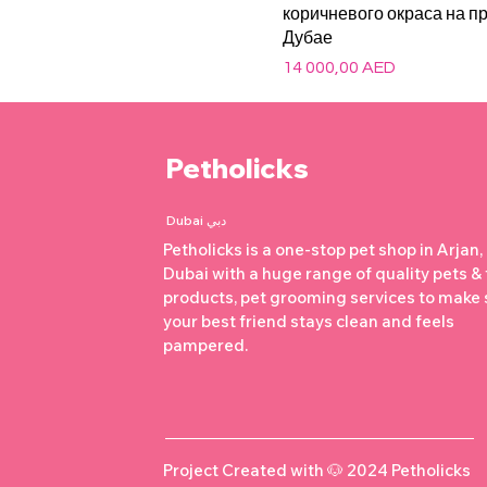
коричневого окраса на п
Дубае
Цена
14 000,00 AED
Petholicks
Dubai دبي
Petholicks is a one-stop pet shop in Arjan,
Dubai with a huge range of quality pets &
products, pet grooming services to make 
your best friend stays clean and feels
pampered.
Project Created with 🐶 2024 Petholicks