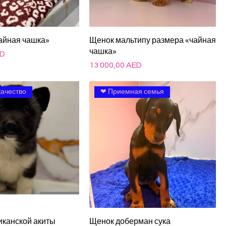
айная чашка»
Щенок мальтипу размера «чайная
чашка»
ED
Цена
13 000,00 AED
качество
❤ Приемная семья
канской акиты
Щенок доберман сука