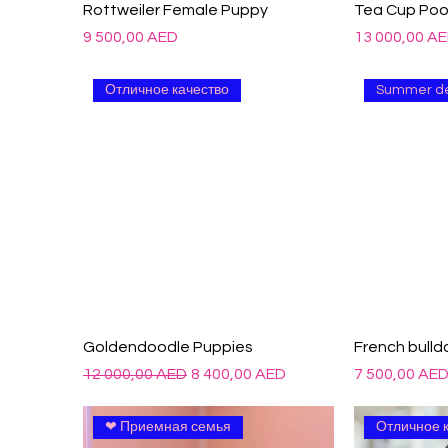
Rottweiler Female Puppy
Tea Cup Poo
Цена
Цена
9 500,00 AED
13 000,00 A
Отличное качество
Summer d
Goldendoodle Puppies
French bull
Обычная цена
Цена со скидкой
Цена
12 000,00 AED
8 400,00 AED
7 500,00 AE
❤ Приемная семья
Отличное 