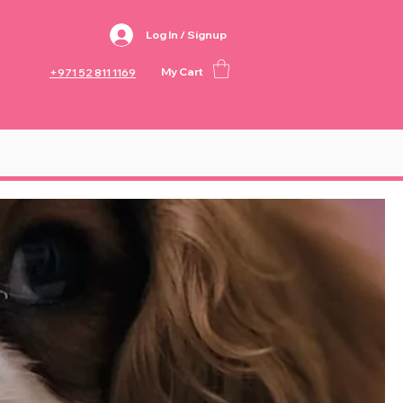
Log In / Signup
My Cart
+971 52 811 1169