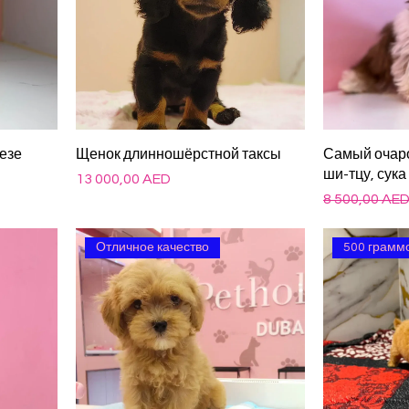
езе
Щенок длинношёрстной таксы
Самый очар
ши-тцу, сука
Цена
13 000,00 AED
Обычная це
8 500,00 AE
Отличное качество
500 грамм