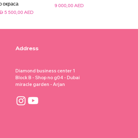
о окраса
Цена
9 000,00 AED
на
Цена со скидкой
ED
5 500,00 AED
Address
Diamond business center 1
Block B - Shop no g04 - Dubai
miracle garden - Arjan