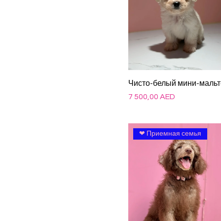
Чисто-белый мини-мальт
Цена
7 500,00 AED
❤ Приемная семья