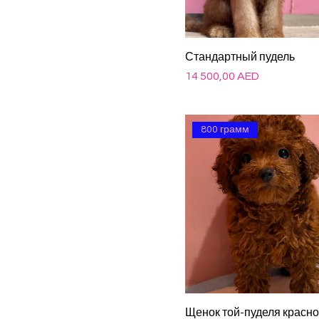
Стандартный пудель
Цена
14 500,00 AED
800 грамм
Щенок той-пуделя красно