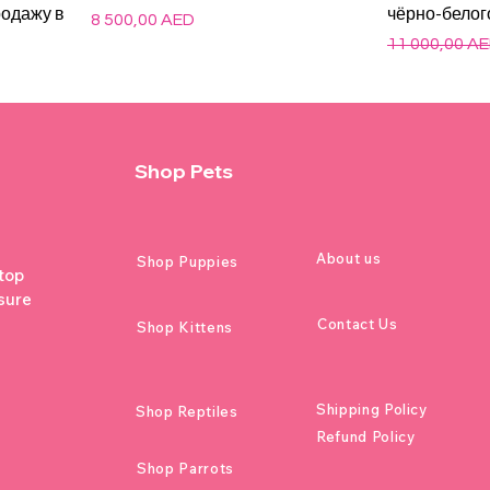
родажу в
чёрно-белог
Цена
8 500,00 AED
Обычная це
11 000,00 A
Shop Pets
About us
Shop Puppies
 top
sure
Contact Us
Shop Kittens
Shipping Policy
Shop Reptiles
Refund Policy
Shop Parrots