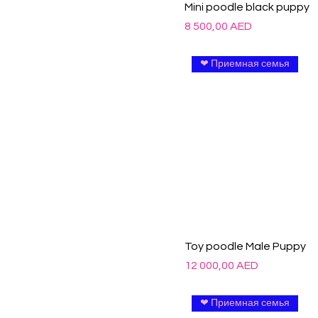
Mini poodle black puppy
Цена
8 500,00 AED
❤ Приемная семья
Toy poodle Male Puppy
Цена
12 000,00 AED
❤ Приемная семья