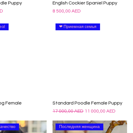
dle Puppy
English Cockier Spaniel Puppy
Цена
ED
8 500,00 AED
eal
❤ Приемная семья
dog Female
Standard Poodle Female Puppy
Обычная цена
Цена со скидкой
D
17 000,00 AED
11 000,00 AED
качество
Последняя женщина