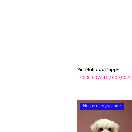
Mini Maltipoo Puppy
Обычная цена
Цена со ск
12 000,00 AED
7 000,00 A
Новое поступление