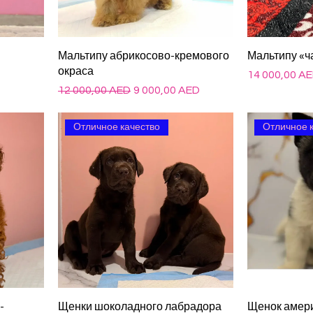
Мальтипу абрикосово-кремового
Мальтипу «ч
окраса
Цена
14 000,00 A
Обычная цена
Цена со скидкой
12 000,00 AED
9 000,00 AED
Отличное качество
Отличное 
-
Щенки шоколадного лабрадора
Щенок амери