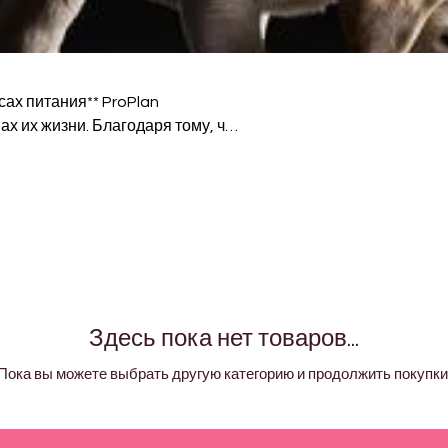

тания** ProPlan
х их жизни. Благодаря тому, что
an обеспечивает научно
. Ассортимент включает корма
елудком, спортивные корма и
жизни вашей собаки.
Здесь пока нет товаров...
Пока вы можете выбрать другую категорию и продолжить покупки