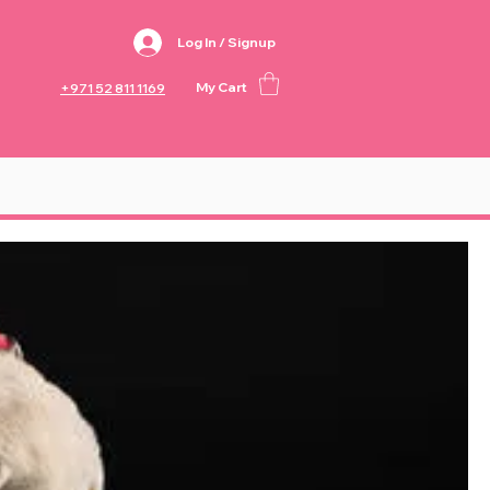
Log In / Signup
My Cart
+971 52 811 1169