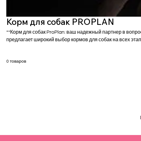
Корм для собак PROPLAN
**Корм для собак ProPlan: ваш надежный партнер в вопросах пи
предлагает широкий выбор кормов для собак на всех этапа
основным ингредиентом является настоящее мясо, ProPl
доказанные преимущества для здоровья вашего питомца
0 товаров
для щенков, корма для собак с чувствительной кожей и ж
корма для контроля веса. Выберите ProPlan для лучшей 