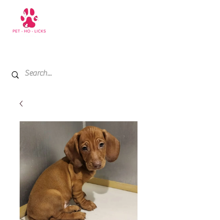
+971 52 811 1169
My Cart