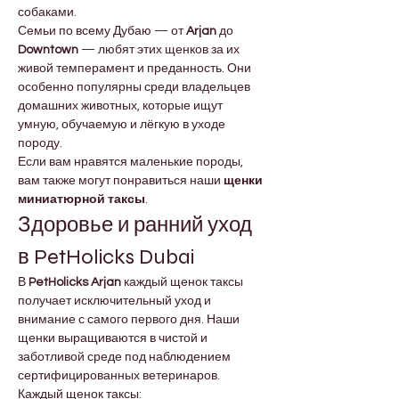
собаками.
Семьи по всему Дубаю — от 
Arjan
 до 
Downtown
 — любят этих щенков за их 
живой темперамент и преданность. Они 
особенно популярны среди владельцев 
домашних животных, которые ищут 
умную, обучаемую и лёгкую в уходе 
породу.
Если вам нравятся маленькие породы, 
вам также могут понравиться наши 
щенки 
миниатюрной таксы
.
Здоровье и ранний уход 
в PetHolicks Dubai
В 
PetHolicks Arjan
 каждый щенок таксы 
получает исключительный уход и 
внимание с самого первого дня. Наши 
щенки выращиваются в чистой и 
заботливой среде под наблюдением 
сертифицированных ветеринаров.
Каждый щенок таксы: