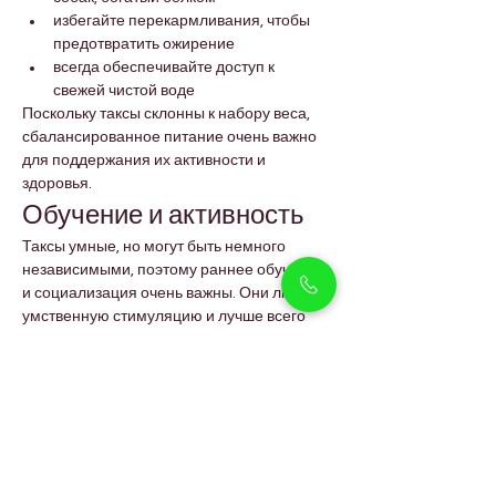
избегайте перекармливания, чтобы 
предотвратить ожирение
всегда обеспечивайте доступ к 
свежей чистой воде
Поскольку таксы склонны к набору веса, 
сбалансированное питание очень важно 
для поддержания их активности и 
здоровья.
Обучение и активность
Таксы умные, но могут быть немного 
независимыми, поэтому раннее обучение 
и социализация очень важны. Они любят 
умственную стимуляцию и лучше всего 
реагируют на последовательное 
обучение с положительным 
подкреплением.
Советы по дрессировке:
начинайте обучение послушанию и 
приучение к туалету с раннего 
возраста