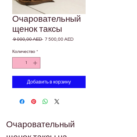
Очаровательный
щенок таксы
 9 000,00 AED 
Обычная
7 500,00 AED
Спеццена
цена
Количество
*
Добавить в корзину
Очаровательный 