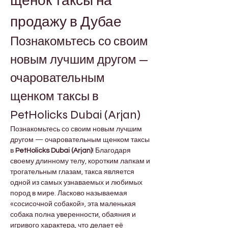
щенок таксы на 
продажу в Дубае
Познакомьтесь со своим 
новым лучшим другом — 
очаровательным 
щенком таксы в 
PetHolicks Dubai (Arjan)
Познакомьтесь со своим новым лучшим 
другом — очаровательным щенком таксы 
в 
PetHolicks Dubai (Arjan)
! Благодаря 
своему длинному телу, коротким лапкам и 
трогательным глазам, такса является 
одной из самых узнаваемых и любимых 
пород в мире. Ласково называемая 
«сосисочной собакой», эта маленькая 
собака полна уверенности, обаяния и 
игривого характера, что делает её 