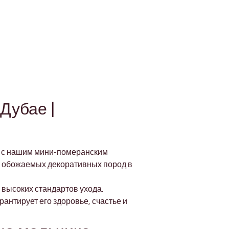
Дубае | 
ь с нашим мини-померанским 
х обожаемых декоративных пород в 
высоких стандартов ухода. 
нтирует его здоровье, счастье и 