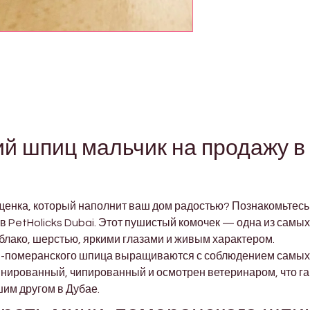
 шпиц мальчик на продажу в 
 щенка, который наполнит ваш дом радостью? Познакомьтес
в PetHolicks Dubai. Этот пушистый комочек — одна из самы
облако, шерстью, яркими глазами и живым характером.
ни-померанского шпица выращиваются с соблюдением самых 
ированный, чипированный и осмотрен ветеринаром, что гара
им другом в Дубае.