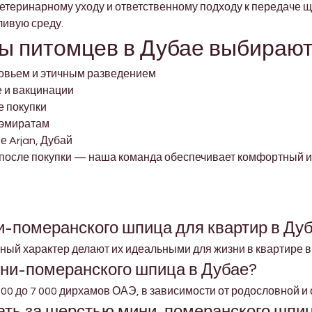
теринарному уходу и ответственному подходу к передаче щ
ливую среду.
 питомцев в Дубае выбирают 
овьем и этичным разведением
 и вакцинации
е покупки
 эмиратам
 Arjan, Дубай
после покупки — наша команда обеспечивает комфортный и 
и-померанского шпица для квартир в Ду
ный характер делают их идеальными для жизни в квартире в
ини-померанского шпица в Дубае?
00 до 7 000 дирхамов ОАЭ, в зависимости от родословной и 
вать за шерстью мини-померанского шпи