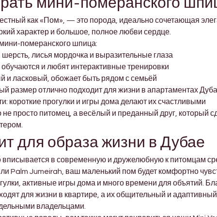

брать мини-померанского шпи
стный как «Пом», — это порода, идеально сочетающая элега
кий характер и большое, полное любви сердце.
мини-померанского шпица:
 шерсть, лисья мордочка и выразительные глаза
 обучаются и любят интерактивные тренировки
 и ласковый, обожает быть рядом с семьёй
ый размер отлично подходит для жизни в апартаментах Дуб
ти: короткие прогулки и игры дома делают их счастливыми
е просто питомец, а весёлый и преданный друг, который сд
тером.
т для образа жизни в Дубае
вписывается в современную и дружелюбную к питомцам сред
 или Palm Jumeirah, ваш маленький пом будет комфортно чувс
гулки, активные игры дома и много времени для объятий. Бл
одят для жизни в квартире, а их общительный и адаптивный 
отдельными владельцами.