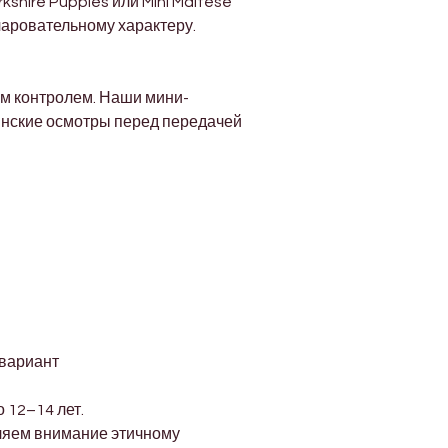
shire Puppies или Mini Maltese 
аровательному характеру.
м контролем. Наши мини-
нские осмотры перед передачей 
 вариант
 12–14 лет.
ляем внимание этичному 