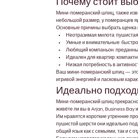
Почему стоит вы
Мини-померанский шпиц, также изве
небольшой размер, у померанцев яр
Основные причины выбрать щенка 
Неотразимая милота: пушистая
Умные и внимательные: быстро
Любящий компаньон: преданный
Идеален для квартир: компактн
Низкая потребность в активнос
Ваш мини-померанский шпиц — это н
игривой энергией и ласковым харак
Идеально подходи
Мини-померанский шпиц прекрасно 
живёте ли вы в Arjan, Business Bay
Им нравятся короткие утренние про
пушистой шерсти они идеально подх
общий язык как с семьями, так и с 