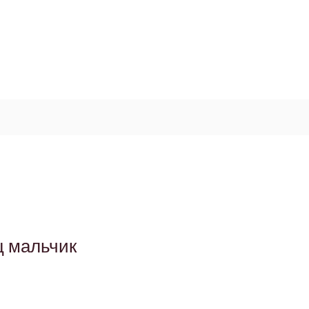
Log In / Signup
My Cart
+971 52 811 1169
 мальчик
а