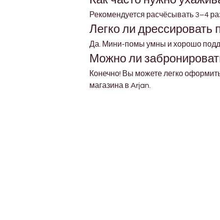
Рекомендуется расчёсывать 3–4 ра
Легко ли дрессировать
Да. Мини-помы умны и хорошо подд
Можно ли забронироват
Конечно! Вы можете легко оформить
магазина в Arjan.
Petholicks
Dubai دبي
Petholicks is a one-stop pet shop in Arjan,
Dubai with a huge range of quality pets &
products, pet grooming services to make 
your best friend stays clean and feels
pampered.