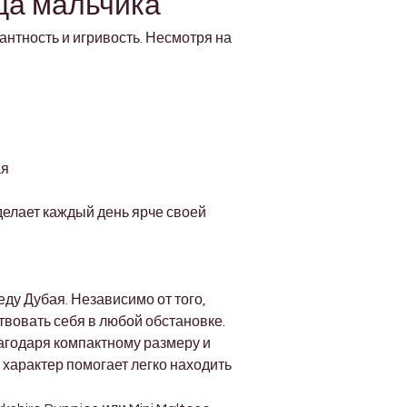
Γ
ца мальчика
нтность и игривость. Несмотря на 
ая
елает каждый день ярче своей 
у Дубая. Независимо от того, 
твовать себя в любой обстановке.
агодаря компактному размеру и 
характер помогает легко находить 