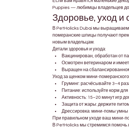
Если вам нравятся маленькие декора
Puppies — любимцы владельцев дом
Здоровье, уход и
В PetHolicks Dubai мы выращиваем
померанские шпицы получают прем
новым владельцам.
Детали здоровья и ухода:
Вакцинирован, обработан от п
Осмотрен ветеринаром и имеет
Выращен на сбалансированно
Уход за щенком мини-померанского
Груминг: расчёсывайте 3–4 ра
Питание: используйте корм для
Активность: 15–20 минут игр д
Защита от жары: держите пито
Дрессировка: мини-помы умны 
При правильном уходе ваш мини-по
В PetHolicks мы стремимся помочь