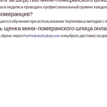
за в неделю и проводить профессиональный груминг каждые
 померанцев?
аются обучению при использовании терпеливых методов с 
ь щенка мини-померанского шпица онла
 бронь через 
PetHolicksDubai.com
 и выбрать доставку на д
Shop Pets
About us
Shop Puppies
 top
sure
Contact Us
Shop Kittens