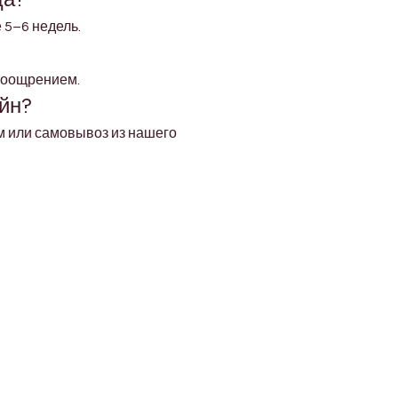
 5–6 недель.
поощрением.
йн?
ом или самовывоз из нашего 
Address
Diamond business center 1
Block B - Shop no g04 - Dubai
miracle garden - Arjan