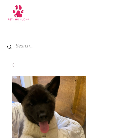
+971 52 811 1169
My Cart