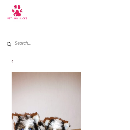
+971 52 811 1169
My Cart