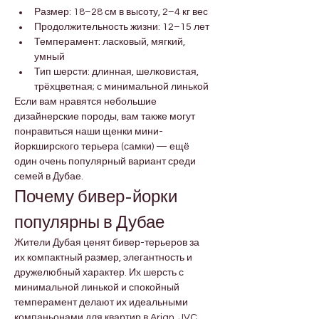

Γ
Размер: 18–28 см в высоту, 2–4 кг вес
Продолжительность жизни: 12–15 лет
Темперамент: ласковый, мягкий, 
умный
Тип шерсти: длинная, шелковистая, 
трёхцветная; с минимальной линькой
Если вам нравятся небольшие 
дизайнерские породы, вам также могут 
понравиться наши щенки мини-
йоркширского терьера (самки) — ещё 
один очень популярный вариант среди 
семей в Дубае.
Почему бивер-йорки 
популярны в Дубае
Жители Дубая ценят бивер-терьеров за 
их компактный размер, элегантность и 
дружелюбный характер. Их шерсть с 
минимальной линькой и спокойный 
темперамент делают их идеальными 
компаньонами для квартир в Arjan, JVC, 