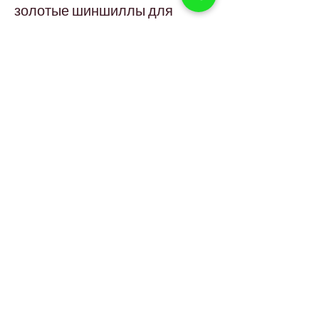
золотые шиншиллы для 
квартир?
Да, они спокойные и идеально подходят 
для квартир.
Как часто нужно ухаживать за 
британским золотым 
шиншиллой?
Расчёсывание раз в неделю достаточно 
для поддержания шерсти.
Могут ли британские золотые 
шиншиллы переносить 
климат Дубая?
Их следует держать в кондиционируемых 
помещениях из-за густой шерсти.
Чем кормить британских 
золотых шиншилл?
Необходим сбалансированный рацион с 