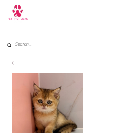
+971 52 811 1169
My Cart