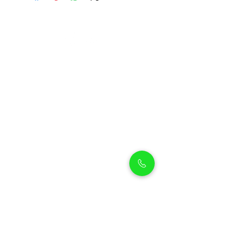
Petholicks
Petholicks is a one-stop pet shop in Arjan,
Dubai with a huge range of quality pets &
top products, pet grooming services to
make sure your best friend stays clean
and feels pampered.
Shop Pets
Shop Puppies
Shipping Policy
Shop Kittens
Contact Us
Shop Reptiles
About us