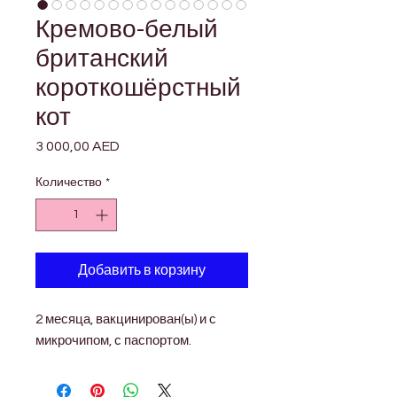

Γ
Кремово-белый
британский
короткошёрстный
кот
3 000,00 AED
Цена
Количество
*
Добавить в корзину
2 месяца, вакцинирован(ы) и с
микрочипом, с паспортом.