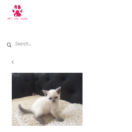
+971 52 811 1169
My Cart