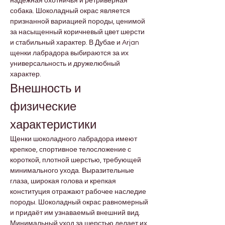
надёжная охотничья и ретриверная 
собака. Шоколадный окрас является 
признанной вариацией породы, ценимой 
за насыщенный коричневый цвет шерсти 
и стабильный характер. В Дубае и Arjan 
щенки лабрадора выбираются за их 
универсальность и дружелюбный 
характер.
Внешность и 
физические 
характеристики
Щенки шоколадного лабрадора имеют 
крепкое, спортивное телосложение с 
короткой, плотной шерстью, требующей 
минимального ухода. Выразительные 
глаза, широкая голова и крепкая 
конституция отражают рабочее наследие 
породы. Шоколадный окрас равномерный 
и придаёт им узнаваемый внешний вид. 
Минимальный уход за шерстью делает их 