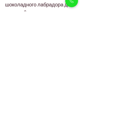
шоколадного лабрадора для 
квартир?
Они могут адаптироваться к квартирам 
при достаточной физической активности и 
наличии пространства.
Как часто нужно ухаживать за 
щенком лабрадора?
Из-за короткой шерсти достаточно 
периодического расчёсывания.
Могут ли щенки шоколадного 
лабрадора переносить 
погоду Дубая?
Да, при обеспечении охлаждения, 
гидратации и ограниченного воздействия 
жары.
Чем кормить щенков 
шоколадного лабрадора?