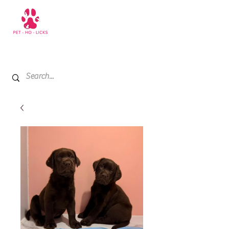
+971 52 811 1169
My Cart