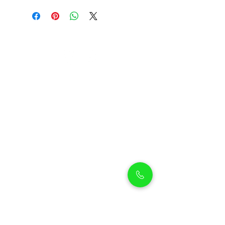
Petholicks
Petholicks is a one-stop pet shop in Arjan,
Dubai with a huge range of quality pets &
top products, pet grooming services to
make sure your best friend stays clean
and feels pampered.
Shop Pets
Shop Puppies
Shipping Policy
Shop Kittens
Contact Us