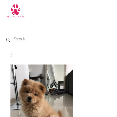
+971 52 811 1169
My Cart