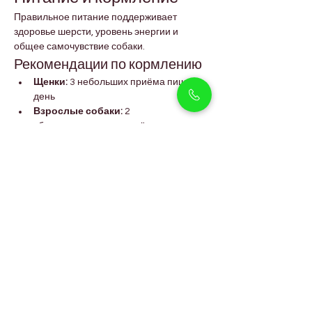
Правильное питание поддерживает 
здоровье шерсти, уровень энергии и 
общее самочувствие собаки.
Рекомендации по кормлению
Щенки:
 3 небольших приёма пищи в 
день
Взрослые собаки:
 2 
сбалансированных приёма пищи
Используйте качественный корм для 
собак маленьких и средних пород
Избегайте перекармливания, чтобы 
предотвратить набор веса
Всегда обеспечивайте доступ к 
свежей воде
Сбалансированная диета помогает 
поддерживать стабильное пищеварение и 
здоровый рост.
Часто задаваемые 
вопросы