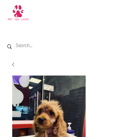
+971 52 811 1169
My Cart