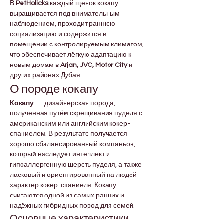
В 
PetHolicks
 каждый щенок кокапу 
выращивается под внимательным 
наблюдением, проходит раннюю 
социализацию и содержится в 
помещении с контролируемым климатом, 
что обеспечивает лёгкую адаптацию к 
новым домам в 
Arjan, JVC, Motor City
 и 
других районах Дубая.
О породе кокапу
Кокапу
 — дизайнерская порода, 
полученная путём скрещивания пуделя с 
американским или английским кокер-
спаниелем. В результате получается 
хорошо сбалансированный компаньон, 
который наследует интеллект и 
гипоаллергенную шерсть пуделя, а также 
ласковый и ориентированный на людей 
характер кокер-спаниеля. Кокапу 
считаются одной из самых ранних и 
надёжных гибридных пород для семей.
Основные характеристики 