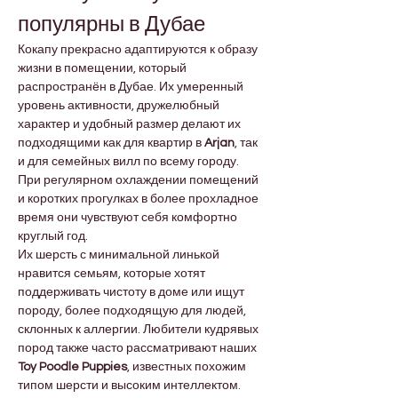
популярны в Дубае
Кокапу прекрасно адаптируются к образу 
жизни в помещении, который 
распространён в Дубае. Их умеренный 
уровень активности, дружелюбный 
характер и удобный размер делают их 
подходящими как для квартир в 
Arjan
, так 
и для семейных вилл по всему городу. 
При регулярном охлаждении помещений 
и коротких прогулках в более прохладное 
время они чувствуют себя комфортно 
круглый год.
Их шерсть с минимальной линькой 
нравится семьям, которые хотят 
поддерживать чистоту в доме или ищут 
породу, более подходящую для людей, 
склонных к аллергии. Любители кудрявых 
пород также часто рассматривают наших 
Toy Poodle Puppies
, известных похожим 
типом шерсти и высоким интеллектом.