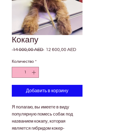
Кокапу
 14 000,00 AED 
Обычная
12 600,00 AED
Спеццена
цена
Количество
*
Добавить в корзину
Я полагаю, вы имеете в виду
популярную помесь собак под
названием кокапу, которая
является гибридом кокер-