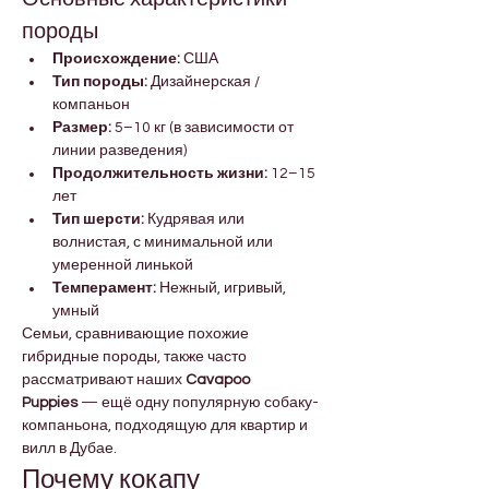

Γ
породы
Происхождение:
 США
Тип породы:
 Дизайнерская / 
компаньон
Размер:
 5–10 кг (в зависимости от 
линии разведения)
Продолжительность жизни:
 12–15 
лет
Тип шерсти:
 Кудрявая или 
волнистая, с минимальной или 
умеренной линькой
Темперамент:
 Нежный, игривый, 
умный
Семьи, сравнивающие похожие 
гибридные породы, также часто 
рассматривают наших 
Cavapoo 
Puppies
 — ещё одну популярную собаку-
компаньона, подходящую для квартир и 
вилл в Дубае.
Почему кокапу 