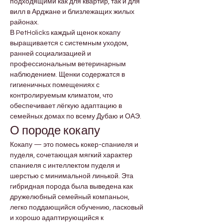
подходящими как для квартир, так и для 
вилл в Арджане и близлежащих жилых 
районах.
В PetHolicks каждый щенок кокапу 
выращивается с системным уходом, 
ранней социализацией и 
профессиональным ветеринарным 
наблюдением. Щенки содержатся в 
гигиеничных помещениях с 
контролируемым климатом, что 
обеспечивает лёгкую адаптацию в 
семейных домах по всему Дубаю и ОАЭ.
О породе кокапу
Кокапу — это помесь кокер-спаниеля и 
пуделя, сочетающая мягкий характер 
спаниеля с интеллектом пуделя и 
шерстью с минимальной линькой. Эта 
гибридная порода была выведена как 
дружелюбный семейный компаньон, 
легко поддающийся обучению, ласковый 
и хорошо адаптирующийся к 