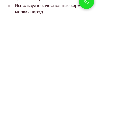
Используйте качественные корма для 
мелких пород
Избегайте перекармливания, чтобы 
предотвратить набор веса
Свежая вода должна быть доступна 
постоянно
Контролируемый рацион поддерживает 
хорошее пищеварение, качество шерсти и 
общее здоровье.
FAQs
Подходят ли щенки кокапу 
для квартир в Арджане?
Да, они хорошо адаптируются к жизни в 
квартире при ежедневных прогулках и 
общении дома.
Сильно ли линяют кокапу?
Они линяют минимально и считаются 
породой с низкой линькой.
Могут ли кокапу переносить 