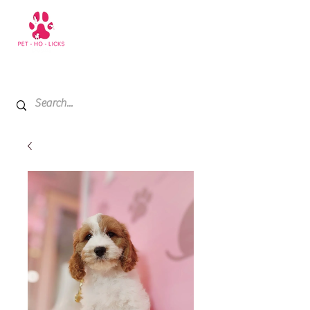
+971 52 811 1169
My Cart