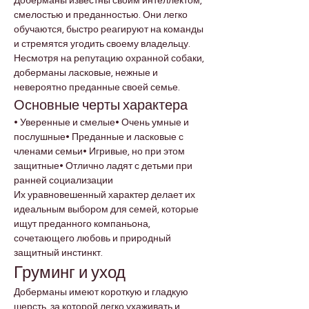
Доберманы известны своим интеллектом, 
смелостью и преданностью. Они легко 
обучаются, быстро реагируют на команды 
и стремятся угодить своему владельцу. 
Несмотря на репутацию охранной собаки, 
доберманы ласковые, нежные и 
невероятно преданные своей семье.
Основные черты характера
• Уверенные и смелые• Очень умные и 
послушные• Преданные и ласковые с 
членами семьи• Игривые, но при этом 
защитные• Отлично ладят с детьми при 
ранней социализации
Их уравновешенный характер делает их 
идеальным выбором для семей, которые 
ищут преданного компаньона, 
сочетающего любовь и природный 
защитный инстинкт.
Груминг и уход
Доберманы имеют короткую и гладкую 
шерсть, за которой легко ухаживать и 