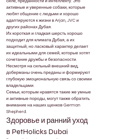

Γ
силе, преданности и интеллекту. Это 
активные и уверенные собаки, которые 
любят общение с людьми и хорошо 
адаптируются к жизни в Arjan, JVC и 
других районах Дубая.
Их короткая и гладкая шерсть хорошо 
подходит для климата Дубая, а их 
защитный, но ласковый характер делает 
их идеальными для семей, которые хотят 
сочетание дружбы и безопасности. 
Несмотря на сильный внешний вид, 
доберманы очень преданы и формируют 
глубокую эмоциональную связь со своими 
владельцами.
Семьи, которым нравятся такие же умные 
и активные породы, могут также обратить 
внимание на наших щенков German 
Shepherd.
Здоровье и ранний уход 
в PetHolicks Dubai