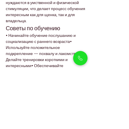
нуждаются в умственной и физической 
стимуляции, что делает процесс обучения 
интересным как для щенка, так и для 
владельца.
Советы по обучению
• Начинайте обучение послушанию и 
социализацию с раннего возраста• 
Используйте положительное 
подкрепление — похвалу и лакомства• 
Делайте тренировки короткими и 
интересными• Обеспечивайте 
ежедневные прогулки и активные игры• 
Используйте развивающие игрушки для 
умственной стимуляции
Доберманы отлично проявляют себя в 
послушании, аджилити и охранной 
подготовке, что делает их прекрасными 
компаньонами для активных семей и 
любителей собак в Дубае.
Для семей, которые любят преданные и 
сильные породы, наши щенки Rottweiler 