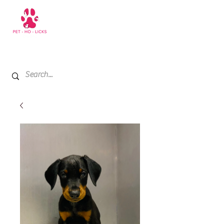
+971 52 811 1169
My Cart