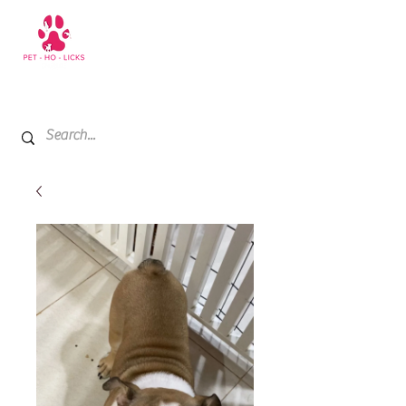
+971 52 811 1169
My Cart