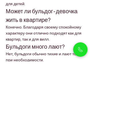
для детей.
Может ли бульдог-девочка 
жить в квартире?
Конечно. Благодаря своему спокойному 
характеру они отлично подходят как для 
квартир, так и для вилл.
Бульдоги много лают?
Нет, бульдоги обычно тихие и лают только 
при необходимости.
Насколько большим вырастет 
этот бульдог?
Ожидается, что во взрослом возрасте её 
вес составит около 18–22 кг.
Легко ли обучать бульдога-
девочку?
Да, при терпении и последовательном 
позитивном подкреплении они обучаются 
довольно быстро.