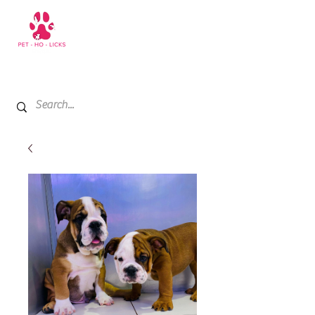
+971 52 811 1169
My Cart