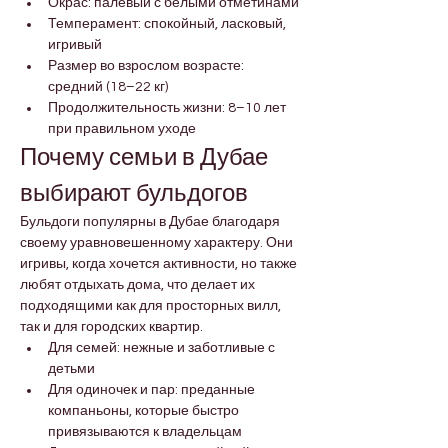

Γ
Окрас: палевый с белыми отметинами
Темперамент: спокойный, ласковый, 
игривый
Размер во взрослом возрасте: 
средний (18–22 кг)
Продолжительность жизни: 8–10 лет 
при правильном уходе
Почему семьи в Дубае 
выбирают бульдогов
Бульдоги популярны в Дубае благодаря 
своему уравновешенному характеру. Они 
игривы, когда хочется активности, но также 
любят отдыхать дома, что делает их 
подходящими как для просторных вилл, 
так и для городских квартир.
Для семей: нежные и заботливые с 
детьми
Для одиночек и пар: преданные 
компаньоны, которые быстро 
привязываются к владельцам