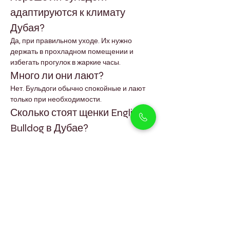
адаптируются к климату 
Дубая?
Да, при правильном уходе. Их нужно 
держать в прохладном помещении и 
избегать прогулок в жаркие часы.
Много ли они лают?
Нет. Бульдоги обычно спокойные и лают 
только при необходимости.
Сколько стоят щенки English 
Bulldog в Дубае?
Цена зависит от родословной, окраса и 
других факторов.
Могут ли они жить в квартире?
Да, бульдоги хорошо адаптируются и 
подходят как для квартир, так и для вилл.
Агрессивны ли бульдоги?
Нет. Они защищают свою семью, но при 
правильной социализации не проявляют 