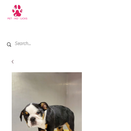
+971 52 811 1169
My Cart