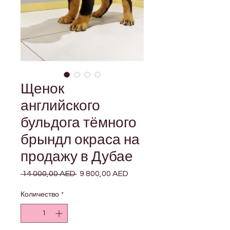
Щенок
английского
бульдога тёмного
брындл окраса на
продажу в Дубае
 14 000,00 AED 
Обычная
9 800,00 AED
Спеццена
цена
Количество
*