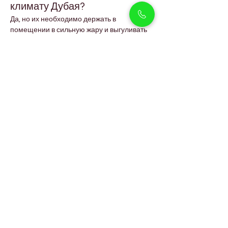
климату Дубая?
Да, но их необходимо держать в 
помещении в сильную жару и выгуливать 
в прохладное время суток.
Сколько стоит щенок 
английского бульдога в 
Дубае?
Цена зависит от окраса, родословной и 
заводчика. Редкие окрасы, такие как 
чёрно-палевый, обычно стоят дороже.
Легко ли дрессировать 
щенков английского 
бульдога?
Они могут быть немного упрямыми, но 
хорошо обучаются при мягком и 
последовательном подходе.
Сильно ли линяют 
английские бульдоги?