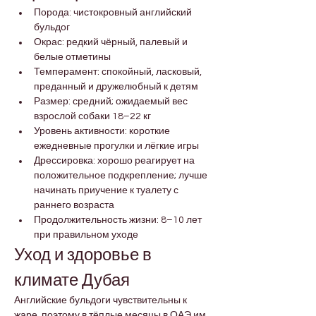

Γ
Порода: чистокровный английский 
бульдог
Окрас: редкий чёрный, палевый и 
белые отметины
Темперамент: спокойный, ласковый, 
преданный и дружелюбный к детям
Размер: средний; ожидаемый вес 
взрослой собаки 18–22 кг
Уровень активности: короткие 
ежедневные прогулки и лёгкие игры
Дрессировка: хорошо реагирует на 
положительное подкрепление; лучше 
начинать приучение к туалету с 
раннего возраста
Продолжительность жизни: 8–10 лет 
при правильном уходе
Уход и здоровье в 
климате Дубая
Английские бульдоги чувствительны к 
жаре, поэтому в тёплые месяцы в ОАЭ им 