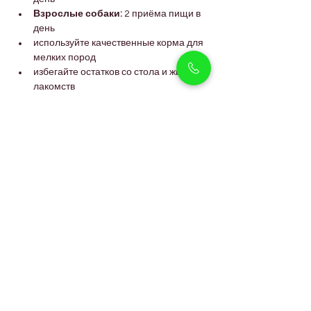
Взрослые собаки:
 2 приёма пищи в 
день
используйте качественные корма для 
мелких пород
избегайте остатков со стола и жирных 
лакомств
обеспечивайте постоянный доступ к 
свежей воде
Правильное питание помогает 
поддерживать здоровый вес и 
долгосрочное здоровье питомца.
ЧаВо
Подходят ли экзотические 
таксы для квартир в районе 
Arjan?
Да. Их небольшой размер и спокойное 
поведение дома делают их идеальными 