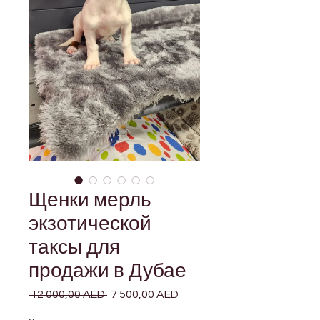
Щенки мерль
экзотической
таксы для
продажи в Дубае
 12 000,00 AED 
Обычная
7 500,00 AED
Спеццена
цена