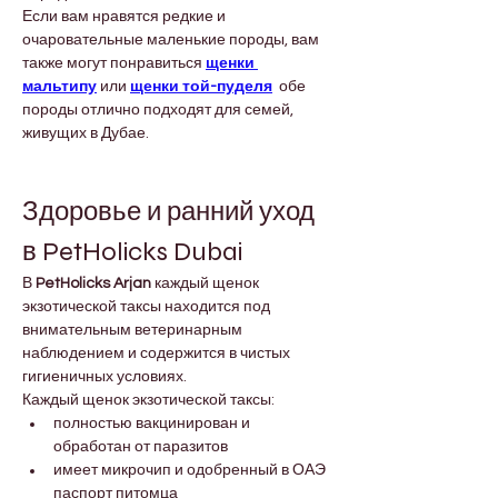
Если вам нравятся редкие и 
очаровательные маленькие породы, вам 
также могут понравиться 
щенки 
мальтипу
 или 
щенки той-пуделя
  обе 
породы отлично подходят для семей, 
живущих в Дубае.
Здоровье и ранний уход 
в PetHolicks Dubai
В 
PetHolicks Arjan
 каждый щенок 
экзотической таксы находится под 
внимательным ветеринарным 
наблюдением и содержится в чистых 
гигиеничных условиях.
Каждый щенок экзотической таксы:
полностью вакцинирован и 
обработан от паразитов
имеет микрочип и одобренный в ОАЭ 
паспорт питомца