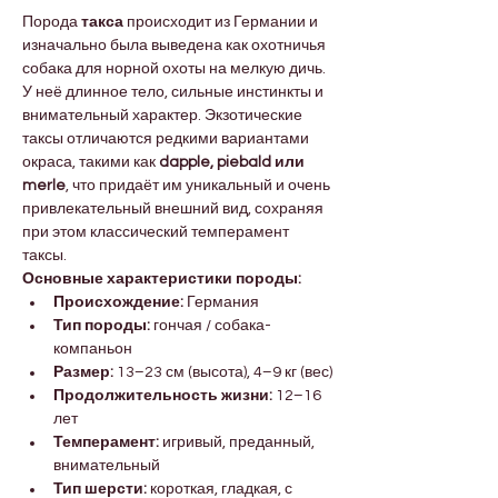
Порода 
такса
 происходит из Германии и 
изначально была выведена как охотничья 
собака для норной охоты на мелкую дичь. 
У неё длинное тело, сильные инстинкты и 
внимательный характер. Экзотические 
таксы отличаются редкими вариантами 
окраса, такими как 
dapple, piebald или 
merle
, что придаёт им уникальный и очень 
привлекательный внешний вид, сохраняя 
при этом классический темперамент 
таксы.
Основные характеристики породы:
Происхождение:
 Германия
Тип породы:
 гончая / собака-
компаньон
Размер:
 13–23 см (высота), 4–9 кг (вес)
Продолжительность жизни:
 12–16 
лет
Темперамент:
 игривый, преданный, 
внимательный
Тип шерсти:
 короткая, гладкая, с 