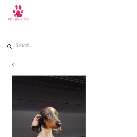
+971 52 811 1169
My Cart