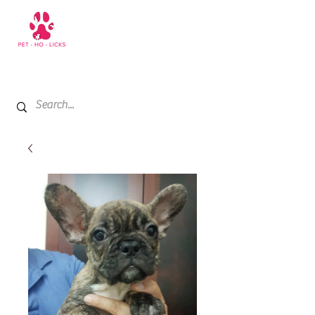
+971 52 811 1169
My Cart