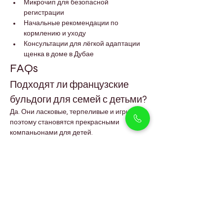
Микрочип для безопасной 
регистрации
Начальные рекомендации по 
кормлению и уходу
Консультации для лёгкой адаптации 
щенка в доме в Дубае
FAQs
Подходят ли французские 
бульдоги для семей с детьми?
Да. Они ласковые, терпеливые и игривые, 
поэтому становятся прекрасными 
компаньонами для детей.
Хорошо ли французские 
бульдоги подходят для 
квартир?
Да, их размер и спокойный характер 
делают их идеальными для жизни в 
квартирах в Дубае.
Сколько физических нагрузок 