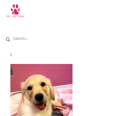
+971 52 811 1169
My Cart