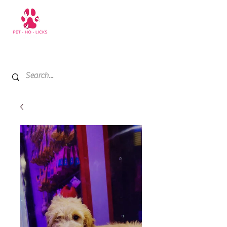
+971 52 811 1169
My Cart