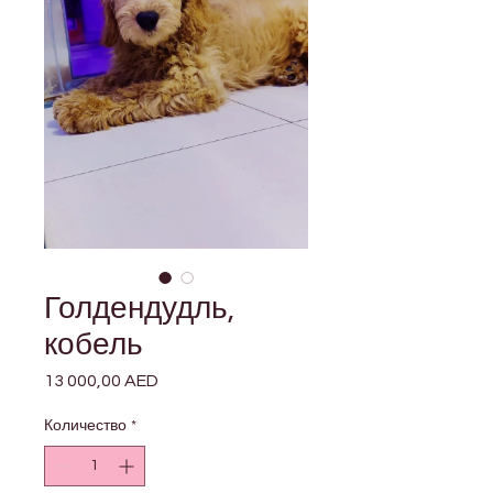
Голдендудль,
кобель
13 000,00 AED
Цена
Количество
*