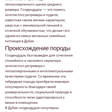
гипоаллергенного щенка среднего 
размера. Голдендудль — это помесь 
золотистого ретривера и пуделя, 
известная своим мягким характером, 
шерстью с минимальной линькой и 
отличной обучаемостью, что делает его 
одним из самых желанных семейных 
питомцев в Дубае.
Происхождение породы
Голдендудль был выведен для сочетания 
спокойного и ласкового характера 
золотистого ретривера с 
гипоаллергенными и интеллектуальными 
качествами пуделя. Со временем эта 
гибридная порода приобрела мировую 
популярность благодаря своей 
универсальности, социальной природе и 
способности легко адаптироваться к 
жизни в помещении.
В Дубае голдендудли популярны 