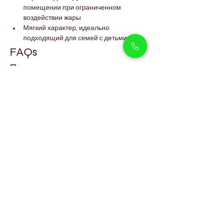
помещении при ограниченном 
воздействии жары
Мягкий характер, идеально 
подходящий для семей с детьми
FAQs
Подходят ли щенки кавалер-
кинг-чарльз-спаниеля для 
квартир в Дубае?
Да, они хорошо адаптируются и 
комфортно чувствуют себя в квартире, 
особенно в районах, таких как Арджан.
Как часто нужно ухаживать за 
шерстью щенка кавалера?
Шерсть рекомендуется расчёсывать 
несколько раз в неделю, чтобы 
поддерживать её чистоту и 
предотвращать образование колтунов.
Подходит ли эта порода для 