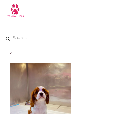
+971 52 811 1169
My Cart