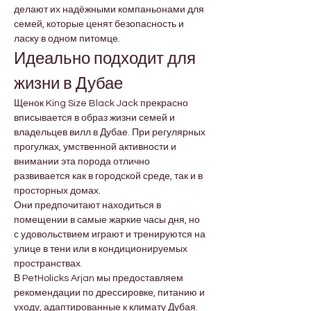
делают их надёжными компаньонами для 
семей, которые ценят безопасность и 
ласку в одном питомце.
Идеально подходит для 
жизни в Дубае
Щенок King Size Black Jack прекрасно 
вписывается в образ жизни семей и 
владельцев вилл в Дубае. При регулярных 
прогулках, умственной активности и 
внимании эта порода отлично 
развивается как в городской среде, так и в 
просторных домах.
Они предпочитают находиться в 
помещении в самые жаркие часы дня, но 
с удовольствием играют и тренируются на 
улице в тени или в кондиционируемых 
пространствах.
В PetHolicks Arjan мы предоставляем 
рекомендации по дрессировке, питанию и 
уходу, адаптированные к климату Дубая. 