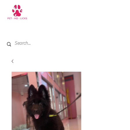
+971 52 811 1169
My Cart