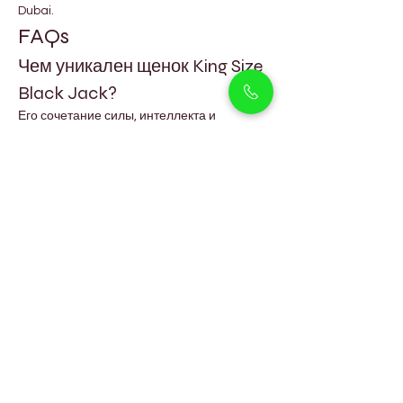
Dubai.
FAQs
Чем уникален щенок King Size 
Black Jack?
Его сочетание силы, интеллекта и 
величественной чёрной шерсти делает 
его одновременно надёжным защитником 
и любящим компаньоном.
Подходит ли King Size Black 
Jack для семей?
Да, они ласковые, нежные с детьми и 
очень преданные своей семье, если 
растут в заботливой среде.
Сколько физической 
активности требуется этой 
породе?
Идеально подходят умеренные 
ежедневные прогулки и регулярные 