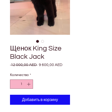
Щенок King Size
Black Jack
 12 000,00 AED 
Обычная
9 600,00 AED
Спеццена
цена
Количество
*
Добавить в корзину