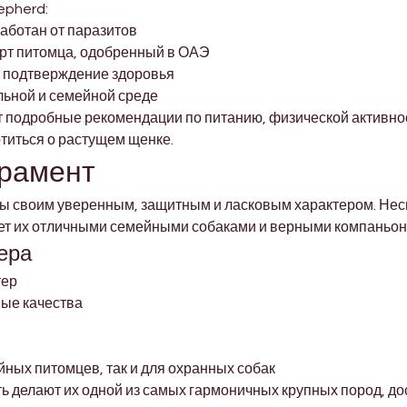

epherd:
аботан от паразитов
рт питомца, одобренный в ОАЭ
 подтверждение здоровья
льной и семейной среде
 подробные рекомендации по питанию, физической активност
титься о растущем щенке.
ерамент
ны своим уверенным, защитным и ласковым характером. Несм
ает их отличными семейными собаками и верными компаньон
ера
тер
ные качества
йных питомцев, так и для охранных собак
 делают их одной из самых гармоничных крупных пород, до