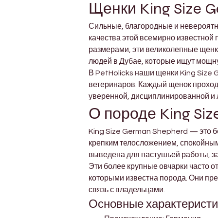
Щенки King Size 
Сильные, благородные и невероятно
качества этой всемирно известной
размерами, эти великолепные щенки
людей в Дубае, которые ищут мощну
В PetHolicks наши щенки King Siz
ветеринаров. Каждый щенок проход
уверенной, дисциплинированной и 
О породе King Si
King Size German Shepherd — это б
крепким телосложением, спокойным
выведена для пастушьей работы, з
Эти более крупные овчарки часто о
которыми известна порода. Они пр
связь с владельцами.
Основные характеристи