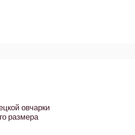
Log In / Signup
My Cart
+971 52 811 1169
ецкой овчарки
го размера