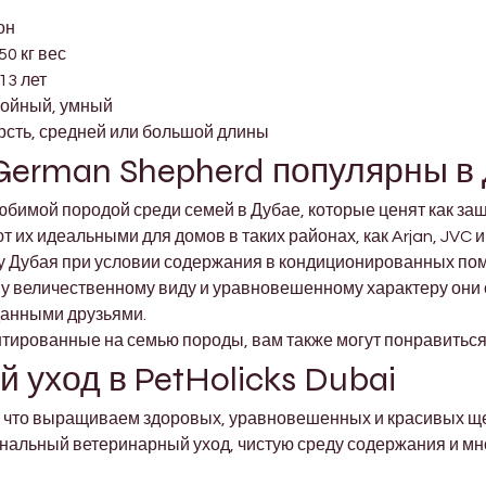
он
50 кг вес
13 лет
койный, умный
рсть, средней или большой длины
 German Shepherd популярны в
юбимой породой среди семей в Дубае, которые ценят как защ
их идеальными для домов в таких районах, как Arjan, JVC и D
у Дубая при условии содержания в кондиционированных пом
у величественному виду и уравновешенному характеру они
данными друзьями.
тированные на семью породы, вам также могут понравиться 
 уход в PetHolicks Dubai
м, что выращиваем здоровых, уравновешенных и красивых ще
альный ветеринарный уход, чистую среду содержания и мно