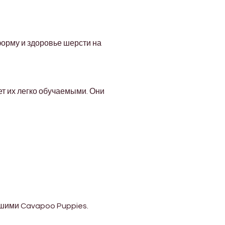
рму и здоровье шерсти на 
т их легко обучаемыми. Они 
ашими Cavapoo Puppies.