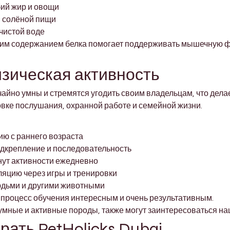
ий жир и овощи
и солёной пищи
 чистой воде
им содержанием белка помогает поддерживать мышечную фо
зическая активность
айно умны и стремятся угодить своим владельцам, что делае
вке послушания, охранной работе и семейной жизни.
ю с раннего возраста
дкрепление и последовательность
нут активности ежедневно
яцию через игры и тренировки
юдьми и другими животными
 процесс обучения интересным и очень результативным.
 умные и активные породы, также могут заинтересоваться н
рать PetHolicks Dubai