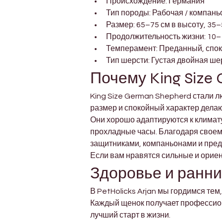
Происхождение: Германия
Тип породы: Рабочая / компань
Размер: 65–75 см в высоту, 35–
Продолжительность жизни: 10–
Темперамент: Преданный, спо
Тип шерсти: Густая двойная ше
Почему King Size
King Size German Shepherd стали л
размер и спокойный характер делают 
Они хорошо адаптируются к климат
прохладные часы. Благодаря своем
защитниками, компаньонами и пре
Если вам нравятся сильные и ориен
Здоровье и ранний
В PetHolicks Arjan мы гордимся те
Каждый щенок получает профессион
лучший старт в жизни.