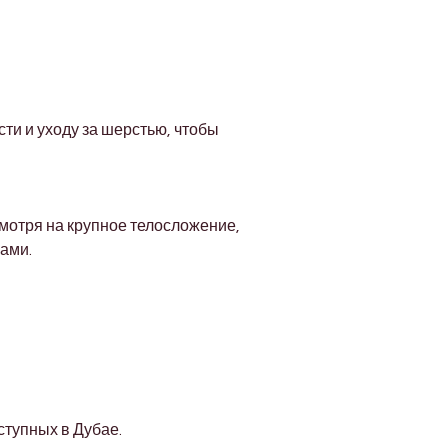
Γ
и и уходу за шерстью, чтобы 
отря на крупное телосложение, 
ами.
ступных в Дубае.