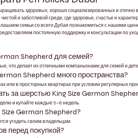
выращивать здоровых, хорошо социализированных и этично
 чистой и заботливой среде, где здоровье, счастье и харак
глашаем семьи со всего Дубая познакомиться с нашими щенк
едоставляем постоянную поддержку и консультации по уходу
German Shepherd для семей?
ые, что делает их отличными компаньонами для семей и дете
 German Shepherd много пространства?
ах или в просторных квартирах при условии регулярных про
ать за шерстью King Size German Shephe
делю и купайте каждые 5–6 недель.
g Size German Shepherd?
тся угодить своим владельцам.
ов перед покупкой?