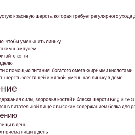
устую красивую шерсть, которая требует регулярного ухода 
лю, чтобы уменьшить линьку
мягким шампунем
игайте когти
неделю
и с помощью питания, богатого омега-жирными кислотами
ь шерсть блестящей и мягкой, уменьшая линьку в доме.
ение
ржания силы, здоровья костей и блеска шерсти King Size 
ся в питательной пище с высоким содержанием белка для р
лению
пищи в день
х приёма пищи в день