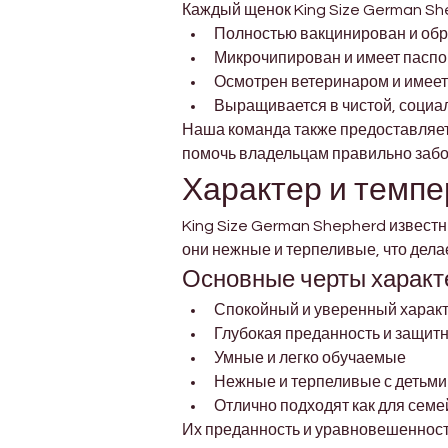
Каждый щенок King Size German Sh
Полностью вакцинирован и обр
Микрочипирован и имеет паспо
Осмотрен ветеринаром и имеет
Выращивается в чистой, социа
Наша команда также предоставляет
помочь владельцам правильно забо
Характер и темп
King Size German Shepherd извест
они нежные и терпеливые, что дел
Основные черты характ
Спокойный и уверенный харак
Глубокая преданность и защит
Умные и легко обучаемые
Нежные и терпеливые с детьми
Отлично подходят как для семе
Их преданность и уравновешенность