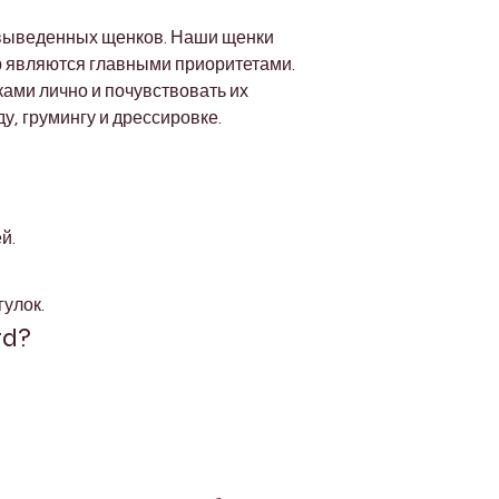
 выведенных щенков. Наши щенки 
тер являются главными приоритетами.
ами лично и почувствовать их 
, грумингу и дрессировке.
й.
гулок.
rd?