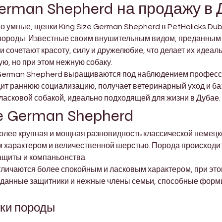
German Shepherd на продажу в
 умные, щенки King Size German Shepherd в PetHolicks Duba
 породы. Известные своим внушительным видом, преданным 
 сочетают красоту, силу и дружелюбие, что делает их идеа
ю, но при этом нежную собаку.
e German Shepherd выращиваются под наблюдением професс
ит раннюю социализацию, получает ветеринарный уход и баз
ласковой собакой, идеально подходящей для жизни в Дубае.
ze German Shepherd
олее крупная и мощная разновидность классической немецко
 характером и величественной шерстью. Порода происходит
ащиты и компаньонства.
тличаются более спокойным и ласковым характером, при этом
еданные защитники и нежные члены семьи, способные форм
ки породы