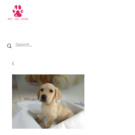
+971 52 811 1169
My Cart