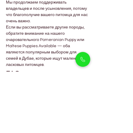
Мы продолжаем поддерживать 
владельцев и после усыновления, потому 
что благополучие вашего питомца для нас 
очень важно.
Если вы рассматриваете другие породы, 
обратите внимание на нашего 
очаровательного Pomeranian Puppy или 
Maltese Puppies Available — оба 
являются популярным выбором для 
семей в Дубае, которые ищут маленьких и 
ласковых питомцев.
FAQs
Подходят ли лабрадоры для 
семей с детьми?
Да! Лабрадоры нежные, игривые и 
терпеливые — идеально подходят для 
семей с детьми.
Подходят ли лабрадоры для 
жизни в квартире в Дубае?