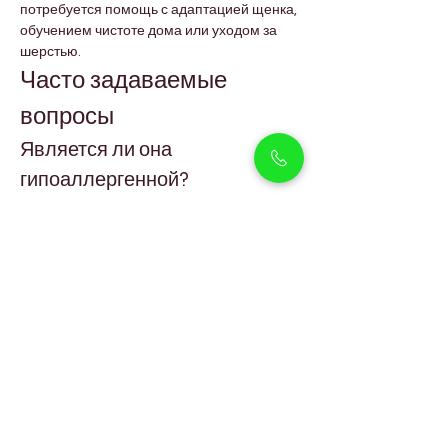
потребуется помощь с адаптацией щенка, 
обучением чистоте дома или уходом за 
шерстью.
Часто задаваемые 
вопросы
Является ли она 
гипоаллергенной?
Да. Maltipoo имеют низкую линьку, а её 
мягкая волнистая шерсть подходит для 
семей, чувствительных к аллергии.
Как часто нужно ухаживать за 
её шерстью?
Расчёсывайте 
2–3 раза в неделю
 и 
подравнивайте шерсть вокруг глаз, лап и 
гигиенических зон каждые несколько 
недель.
Вакцинирована ли она и 
имеет ли микрочип?