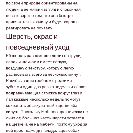

Γ
по своей природе ориентированы на 
людей, а её мягкий взгляд и спокойная 
поза говорят о том, что она быстро 
привяжется к хозяину и будет хорошо 
реагировать на похвалу.
Шерсть, окрас и 
повседневный уход
Её шерсть равномерно лежит на груди, 
лапах и щёчках и имеет лёгкую, 
воздушную текстуру, которую легко 
расчёсывать всего за несколько минут. 
Расчёсывание гребнем с редкими 
зубьями один-два раза в неделю и лёгкая 
подравнивающая стрижка вокруг глаз и 
лап каждые несколько недель помогут 
сохранить её аккуратный «щенячий» 
силуэт. Поскольку Maltipoo практически не 
линяют, большая часть шерсти остаётся 
на щётке, а не на мебели, поэтому уход за 
ней прост даже для владельцев собак 