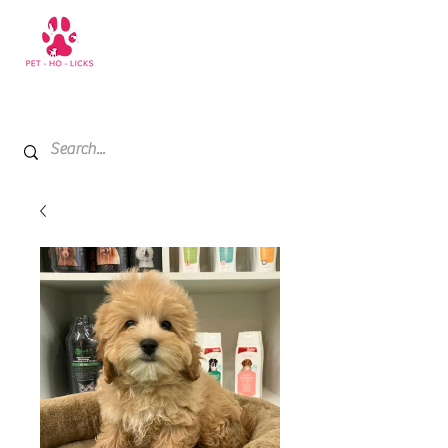
+971 52 811 1169
My Cart