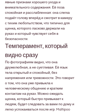
явные признаки хорошего ухода и 
внимательного содержания. Её поза 
спокойная и расслабленная: она слегка 
подаёт голову вперёд и смотрит в камеру 
с тихим любопытством, что типично для 
щенка, которого ласково держали на 
руках и который чувствует себя в 
безопасности.
Темперамент, который 
видно сразу
По фотографиям видно, что она 
дружелюбная, а не суетливая. Её язык 
тела открытый и спокойный, без 
напряжения или тревожности. Это говорит 
о том, что она уже привыкла к 
человеческому общению и кратким 
контактам на руках. Можно ожидать 
щенка, который быстро привыкает к 
людям, будет следовать за вами по дому и 
легко успокаиваться после игр. Maltipoo 