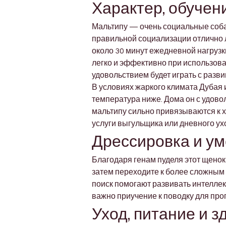
Характер, обучен
Мальтипу — очень социальные собак
правильной социализации отлично л
около 30 минут ежедневной нагрузк
легко и эффективно при использова
удовольствием будет играть с раз
В условиях жаркого климата Дубая 
температура ниже. Дома он с удовол
мальтипу сильно привязываются к х
услуги выгульщика или дневного ух
Дрессировка и у
Благодаря генам пуделя этот щенок б
затем переходите к более сложным 
поиск помогают развивать интеллек
важно приучение к поводку для прог
Уход, питание и 