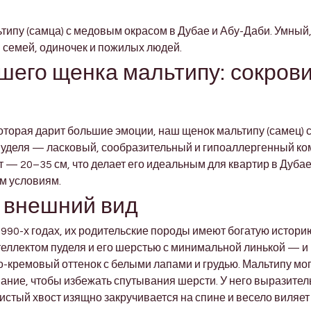

ипу (самца) с медовым окрасом в Дубае и Абу-Даби. Умный, 
семей, одиночек и пожилых людей.
его щенка мальтипу: сокрови
оторая дарит большие эмоции, наш щенок мальтипу (самец) 
пуделя — ласковый, сообразительный и гипоаллергенный ком
ст — 20–35 см, что делает его идеальным для квартир в Дубае
ым условиям.
 внешний вид
1990-х годах, их родительские породы имеют богатую истори
теллектом пуделя и его шерстью с минимальной линькой — и
о-кремовый оттенок с белыми лапами и грудью. Мальтипу мог
ние, чтобы избежать спутывания шерсти. У него выразитель
стый хвост изящно закручивается на спине и весело виляе