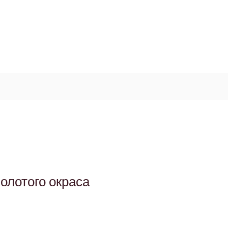
Log In / Signup
My Cart
+971 52 811 1169
олотого окраса