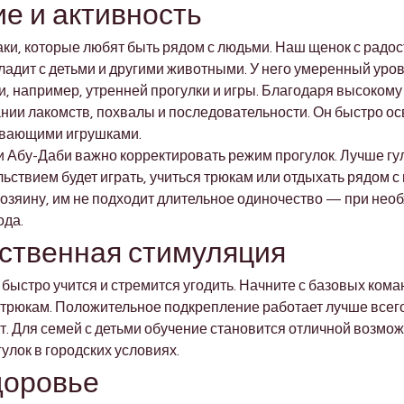
ие и активность
и, которые любят быть рядом с людьми. Наш щенок с радость
адит с детьми и другими животными. У него умеренный уров
и, например, утренней прогулки и игры. Благодаря высокому
нии лакомств, похвалы и последовательности. Он быстро ос
вивающими игрушками.
и Абу-Даби важно корректировать режим прогулок. Лучше гул
ьствием будет играть, учиться трюкам или отдыхать рядом с
озяину, им не подходит длительное одиночество — при нео
ода.
мственная стимуляция
ыстро учится и стремится угодить. Начните с базовых команд:
трюкам. Положительное подкрепление работает лучше всего
т. Для семей с детьми обучение становится отличной возмож
улок в городских условиях.
здоровье