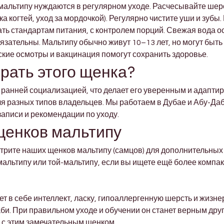
мальтипу нуждаются в регулярном уходе. Расчесывайте шер
ка когтей, уход за мордочкой). Регулярно чистите уши и зубы
ь стандартам питания, с контролем порций. Свежая вода о
язательны. Мальтипу обычно живут 10–13 лет, но могут быть
кие осмотры и вакцинация помогут сохранить здоровье.
рать этого щенка?
ранней социализацией, что делает его уверенным и адаптир
 разных типов владельцев. Мы работаем в Дубае и Абу-Даб
аписи и рекомендации по уходу.
щенков мальтипу
трите наших щенков мальтипу (самцов) для дополнительных 
альтипу или той-мальтипу, если вы ищете ещё более компак
ет в себе интеллект, ласку, гипоаллергенную шерсть и жиз
би. При правильном уходе и обучении он станет верным друг
 с этим замечательным щенком.