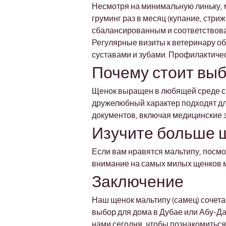
Несмотря на минимальную линьку, 
груминг раз в месяц (купание, стриж
сбалансированным и соответствоват
Регулярные визиты к ветеринару об
суставами и зубами. Профилактичес
Почему стоит выб
Щенок выращен в любящей среде с 
дружелюбный характер подходят для
документов, включая медицинские з
Изучите больше 
Если вам нравятся мальтипу, посмо
внимание на самых милых щенков м
Заключение
Наш щенок мальтипу (самец) сочета
выбор для дома в Дубае или Абу-Да
нами сегодня, чтобы познакомиться