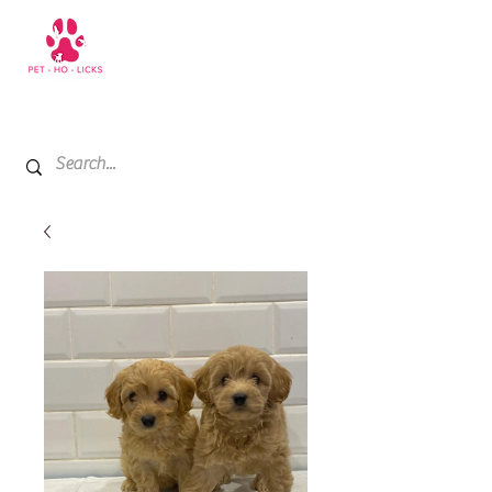
+971 52 811 1169
My Cart