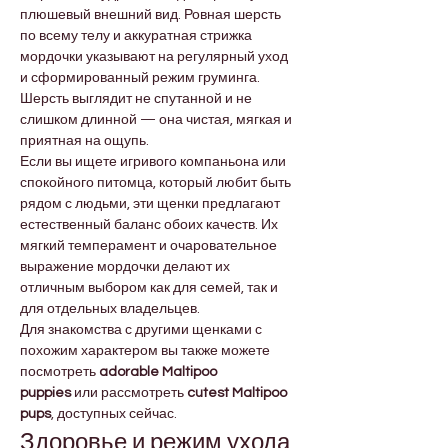

Γ
плюшевый внешний вид. Ровная шерсть 
по всему телу и аккуратная стрижка 
мордочки указывают на регулярный уход 
и сформированный режим груминга. 
Шерсть выглядит не спутанной и не 
слишком длинной — она чистая, мягкая и 
приятная на ощупь.
Если вы ищете игривого компаньона или 
спокойного питомца, который любит быть 
рядом с людьми, эти щенки предлагают 
естественный баланс обоих качеств. Их 
мягкий темперамент и очаровательное 
выражение мордочки делают их 
отличным выбором как для семей, так и 
для отдельных владельцев.
Для знакомства с другими щенками с 
похожим характером вы также можете 
посмотреть 
adorable Maltipoo 
puppies
 или рассмотреть 
cutest Maltipoo 
pups
, доступных сейчас.
Здоровье и режим ухода