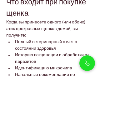
Что входит при покупке 
щенка
Когда вы принесете одного (или обоих) 
этих прекрасных щенков домой, вы 
получите:
Полный ветеринарный отчет о 
состоянии здоровья
Историю вакцинации и обработки от 
паразитов
Идентификацию микрочипа
Начальные рекомендации по 
кормлению и уходу
Поддержку при адаптации в новом 
доме
Каждый щенок подготовлен к жизни в 
любящей семье, где он сможет расти, 
привязываться и приносить радость 
каждый день.
FAQs
Являются ли эти щенки 