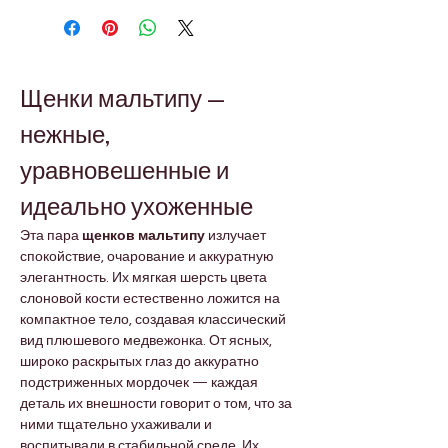
Щенки мальтипу — 
нежные, 
уравновешенные и 
идеально ухоженные
Эта пара 
щенков мальтипу
 излучает 
спокойствие, очарование и аккуратную 
элегантность. Их мягкая шерсть цвета 
слоновой кости естественно ложится на 
компактное тело, создавая классический 
вид плюшевого медвежонка. От ясных, 
широко раскрытых глаз до аккуратно 
подстриженных мордочек — каждая 
деталь их внешности говорит о том, что за 
ними тщательно ухаживали и 
воспитывали в стабильной среде. Их 