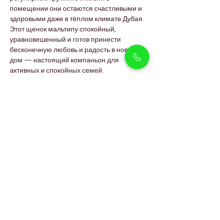
помещении они остаются счастливыми и 
здоровыми даже в тёплом климате Дубая.
Этот щенок мальтипу спокойный, 
уравновешенный и готов принести 
бесконечную любовь и радость в новый 
дом — настоящий компаньон для 
активных и спокойных семей.
Что входит при покупке 
щенка
полный ветеринарный сертификат 
здоровья
запись о вакцинации и обработке от 
паразитов
документы на микрочип и паспорт 
питомца
руководство по кормлению и уходу 
для новых владельцев
10-летняя генетическая гарантия 
здоровья
7-дневная политика обмена
 для 