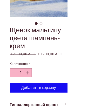
Щенок мальтипу
цвета шампань-
крем
 12 000,00 AED 
Обычная
10 200,00 AED
Спеццена
цена
Количество
*
Добавить в корзину
Гипоаллергенный щенок