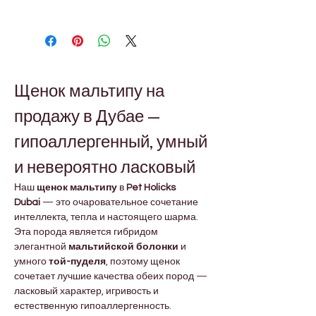
3 месяца
Вакцинирован(ы) и с микрочипом, с
паспортом.
Предоставляется 10-летняя
гарантия на генетическое здоровье
Щенок мальтипу на 
и 7-дневная политика обмена.
продажу в Дубае — 
гипоаллергенный, умный 
и невероятно ласковый
Наш 
щенок мальтипу
 в 
Pet Holicks 
Dubai
 — это очаровательное сочетание 
интеллекта, тепла и настоящего шарма. 
Эта порода является гибридом 
элегантной 
мальтийской болонки
 и 
умного 
той-пуделя
, поэтому щенок 
сочетает лучшие качества обеих пород — 
ласковый характер, игривость и 
естественную гипоаллергенность.