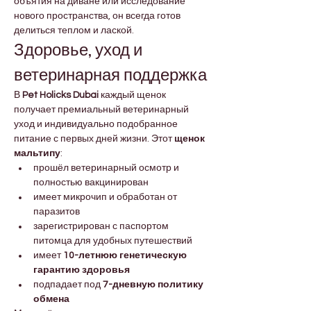

Γ
объятия на диване или исследование 
нового пространства, он всегда готов 
делиться теплом и лаской.
Здоровье, уход и 
ветеринарная поддержка
В 
Pet Holicks Dubai
 каждый щенок 
получает премиальный ветеринарный 
уход и индивидуально подобранное 
питание с первых дней жизни. Этот 
щенок 
мальтипу
:
прошёл ветеринарный осмотр и 
полностью вакцинирован
имеет микрочип и обработан от 
паразитов
зарегистрирован с паспортом 
питомца для удобных путешествий
имеет 
10-летнюю генетическую 
гарантию здоровья
подпадает под 
7-дневную политику 
обмена