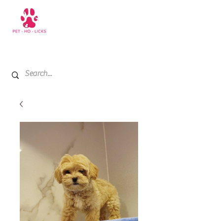
+971 52 811 1169
My Cart