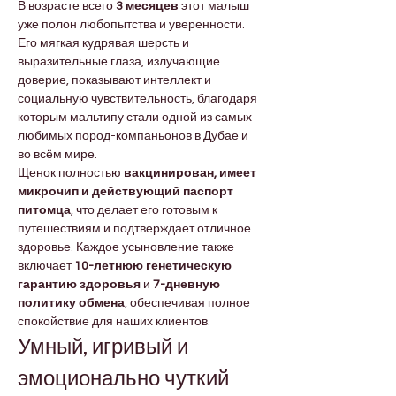
В возрасте всего 
3 месяцев
 этот малыш 
уже полон любопытства и уверенности. 
Его мягкая кудрявая шерсть и 
выразительные глаза, излучающие 
доверие, показывают интеллект и 
социальную чувствительность, благодаря 
которым мальтипу стали одной из самых 
любимых пород-компаньонов в Дубае и 
во всём мире.
Щенок полностью 
вакцинирован, имеет 
микрочип и действующий паспорт 
питомца
, что делает его готовым к 
путешествиям и подтверждает отличное 
здоровье. Каждое усыновление также 
включает 
10-летнюю генетическую 
гарантию здоровья
 и 
7-дневную 
политику обмена
, обеспечивая полное 
спокойствие для наших клиентов.
Умный, игривый и 
эмоционально чуткий