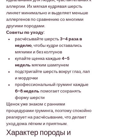
аллергии. Их мягкая кудрявая шерсть 
линяет минимально и выделяет меньше 
аллергенов по сравнению со многими 
другими породами.
Советы по уходу:
расчёсывайте шерсть 
3–4 раза в 
неделю
, чтобы кудри оставались 
мягкими и без колтунов
купайте щенка каждые 
4–5 
недель
 мягким шампунем
подстригайте шерсть вокруг глаз, лап 
и мордочки
профессиональный груминг каждые 
6–8 недель
 помогает сохранять 
форму шерсти
Щенок уже знаком с ранними 
процедурами груминга, поэтому спокойно 
реагирует на расчёсывание, что делает 
уход дома лёгким и приятным.
Характер породы и 