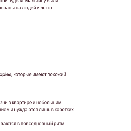
кой пуделя. Мальтипу были 
ованы на людей и легко 
uppies
, которые имеют похожий 
зни в квартире и небольшим 
нием и нуждаются лишь в коротких 
сываются в повседневный ритм 