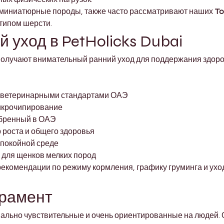

миниатюрные породы, также часто рассматривают наших 
To
типом шерсти.
 уход в PetHolicks Dubai
получают внимательный ранний уход для поддержания здоров
с ветеринарными стандартами ОАЭ
икрочипирование
обренный в ОАЭ
 роста и общего здоровья
спокойной среде
 для щенков мелких пород
екомендации по режиму кормления, графику груминга и ухо
ерамент
ально чувствительные и очень ориентированные на людей. 