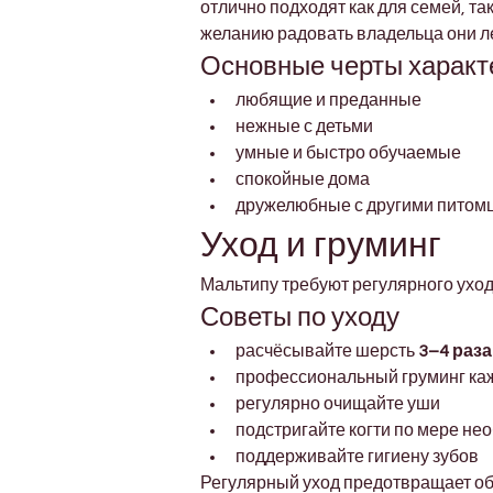
отлично подходят как для семей, та
желанию радовать владельца они л
Основные черты характ
любящие и преданные
нежные с детьми
умные и быстро обучаемые
спокойные дома
дружелюбные с другими питом
Уход и груминг
Мальтипу требуют регулярного уход
Советы по уходу
расчёсывайте шерсть 
3–4 раз
профессиональный груминг ка
регулярно очищайте уши
подстригайте когти по мере не
поддерживайте гигиену зубов
Регулярный уход предотвращает обр