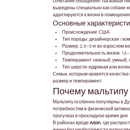
сочетание объединяет ласковый тем
выведены специально как собаки-к
адаптируются к жизни в помещении
Основные характеристи
Происхождение: США
Тип породы: дизайнерская / ко
Размер: 2,5–5 кг во взрослом в
Продолжительность жизни: 12–
Темперамент: нежный, умный,
Тип шерсти: кудрявая или волн
Семьи, которым нравятся качества 
размер и темперамент.
Почему мальтипу
Мальтипу особенно популярны в Дуб
потребностям в физической активно
прогулках в прохладное время дня.
В районах вроде 
Arjan
, где распро
жизни без необходимости интенсивн