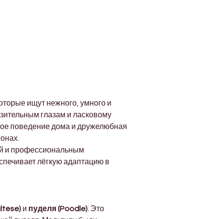
оторые ищут нежного, умного и 
зительным глазам и ласковому 
ное поведение дома и дружелюбная 
онах.
ей и профессиональным 
спечивает лёгкую адаптацию в 
ltese)
 и 
пуделя (Poodle)
. Это 