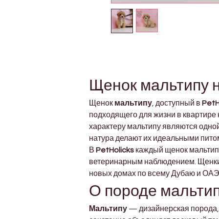
Щенок мальтипу н
Щенок 
мальтипу
, доступный в 
PetH
подходящего для жизни в квартире 
характеру мальтипу являются одно
натура делают их идеальными пито
В 
PetHolicks
 каждый щенок мальти
ветеринарным наблюдением. Щенки р
новых домах по всему Дубаю и ОАЭ
О породе мальти
Мальтипу
 — дизайнерская порода,