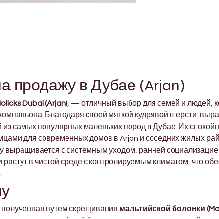
а продажу в Дубае (Arjan)
olicks Dubai (Arjan)
, — отличный выбор для семей и людей, к
компаньона. Благодаря своей мягкой кудрявой шерсти, выра
й из самых популярных маленьких пород в Дубае. Их спокой
мцами для современных домов в Arjan и соседних жилых рай
пу выращивается с системным уходом, ранней социализаци
астут в чистой среде с контролируемым климатом, что обе
.
пу
 полученная путем скрещивания 
мальтийской болонки (Ma