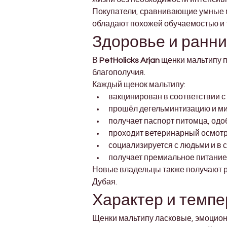
Покупатели, сравнивающие умные 
обладают похожей обучаемостью и 
Здоровье и ранний
В 
PetHolicks Arjan
 щенки мальтипу 
благополучия.
Каждый щенок мальтипу:
вакцинирован в соответствии 
прошёл дегельминтизацию и м
получает паспорт питомца, од
проходит ветеринарный осмотр
социализируется с людьми и в 
получает премиальное питание
Новые владельцы также получают р
Дубая.
Характер и темп
Щенки мальтипу ласковые, эмоцион