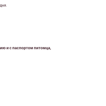
дня.
 и с паспортом питомца, 
Address
Diamond business center 1
Block B - Shop no g04 - Dubai
miracle garden - Arjan