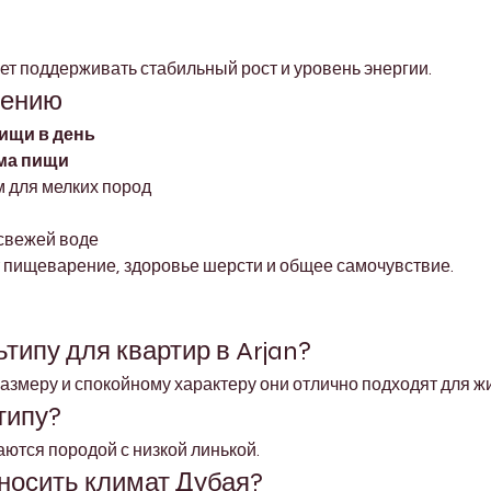
т поддерживать стабильный рост и уровень энергии.
лению
ищи в день
ма пищи
м для мелких пород
 свежей воде
пищеварение, здоровье шерсти и общее самочувствие.
типу для квартир в Arjan?
азмеру и спокойному характеру они отлично подходят для жи
типу?
аются породой с низкой линькой.
носить климат Дубая?