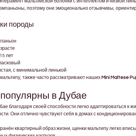
перамент мальтийской болонки с интеллектом и низкой линь
омпаньоны, поэтому они эмоционально отзывчивы, ориентир
.
ки породы
мпаньон
озрасте
15 лет
 ласковый
истая, с минимальной линькой
мальтипу, также часто рассматривают наших 
Mini Maltese P
 популярны в Дубае
ае благодаря своей способности легко адаптироваться к жи
сти. Они отлично чувствуют себя в домах с кондиционирова
странён квартирный образ жизни, щенки мальтипу легко впи
ых физических нагрузок.