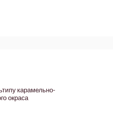
Log In / Signup
My Cart
+971 52 811 1169
ьтипу карамельно-
го окраса
а