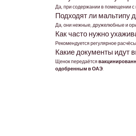
Да, при содержании в помещении с
Подходят ли мальтипу д
Да, они нежные, дружелюбные и ор
Как часто нужно ухажив
Рекомендуется регулярное расчёс
Какие документы идут 
Щенок передаётся 
вакцинированн
одобренным в ОАЭ
.
Petholicks
Dubai دبي
Petholicks is a one-stop pet shop in Arjan,
Dubai with a huge range of quality pets &
products, pet grooming services to make 