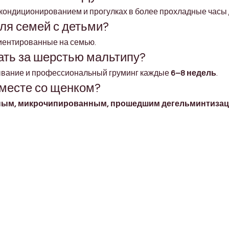
 кондиционированием и прогулках в более прохладные часы 
ля семей с детьми?
иентированные на семью.
ать за шерстью мальтипу?
ывание и профессиональный груминг каждые 
6–8 недель
.
вместе со щенком?
ым, микрочипированным, прошедшим дегельминтизацию
Shop Pets
About us
Shop Puppies
 top
sure