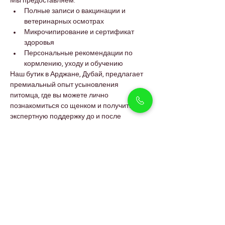
Мы предоставляем:
Полные записи о вакцинации и 
ветеринарных осмотрах
Микрочипирование и сертификат 
здоровья
Персональные рекомендации по 
кормлению, уходу и обучению
Наш бутик в Арджане, Дубай, предлагает 
премиальный опыт усыновления 
питомца, где вы можете лично 
познакомиться со щенком и получить 
экспертную поддержку до и после 
усыновления.
Приходите в Pet Holicks Dubai уже сегодня 
и познакомьтесь с нашими редкими и 
красивыми щенками таксы мерль — 
полными характера, преданности и любви.
FAQs
Что делает такс мерль 
уникальными?