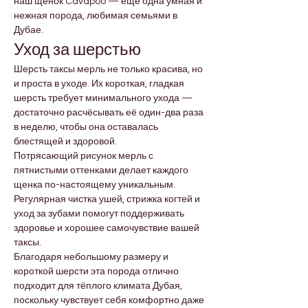
наш щенок Cavapoo — ещё одна умная и 
нежная порода, любимая семьями в 
Дубае.
Уход за шерстью
Шерсть таксы мерль не только красива, но 
и проста в уходе. Их короткая, гладкая 
шерсть требует минимального ухода — 
достаточно расчёсывать её один-два раза 
в неделю, чтобы она оставалась 
блестящей и здоровой.
Потрясающий рисунок мерль с 
пятнистыми оттенками делает каждого 
щенка по-настоящему уникальным. 
Регулярная чистка ушей, стрижка когтей и 
уход за зубами помогут поддерживать 
здоровье и хорошее самочувствие вашей 
таксы.
Благодаря небольшому размеру и 
короткой шерсти эта порода отлично 
подходит для тёплого климата Дубая, 
поскольку чувствует себя комфортно даже 