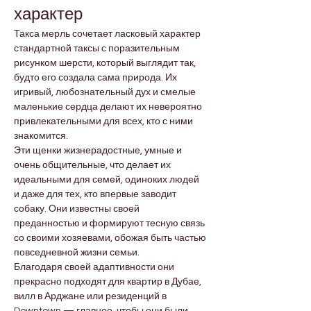
характер
Такса мерль сочетает ласковый характер 
стандартной таксы с поразительным 
рисунком шерсти, который выглядит так, 
будто его создала сама природа. Их 
игривый, любознательный дух и смелые 
маленькие сердца делают их невероятно 
привлекательными для всех, кто с ними 
знакомится.
Эти щенки жизнерадостные, умные и 
очень общительные, что делает их 
идеальными для семей, одиноких людей 
и даже для тех, кто впервые заводит 
собаку. Они известны своей 
преданностью и формируют тесную связь 
со своими хозяевами, обожая быть частью 
повседневной жизни семьи.
Благодаря своей адаптивности они 
прекрасно подходят для квартир в Дубае, 
вилл в Арджане или резиденций в 
Downtown — главное, чтобы они были 