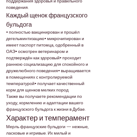
поддержания здоровья и правильного 
поведения.
Каждый щенок французского 
бульдога
• полностью вакцинирован и прошёл 
дегельминтизацию• микрочипирован и 
имеет паспорт питомца, одобренный в 
ОАЭ• осмотрен ветеринаром и 
подтверждён как здоровый• проходит 
раннюю социализацию для спокойного и 
дружелюбного поведения• выращивается 
в помещениях с контролируемой 
температурой• получает качественный 
корм для щенков мелких пород
Также вы получаете рекомендации по 
уходу, кормлению и адаптации вашего 
французского бульдога к жизни в Дубае.
Характер и темперамент
Мерль французские бульдоги — нежные, 
ласковые и игривые. Их милый и 