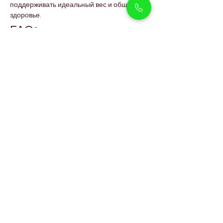
поддерживать идеальный вес и общее 
здоровье.
FAQs
Подходят ли мерль 
французские бульдоги для 
квартир в Дубае?
Да, благодаря спокойному характеру они 
отлично подходят для жизни в квартире.
Хорошо ли французские 
бульдоги переносят климат 
Дубая?
Да, они прекрасно чувствуют себя в 
помещениях с кондиционером и любят 
короткие прогулки в более прохладное 
время.
Хорошо ли французские 
бульдоги ладят с детьми?