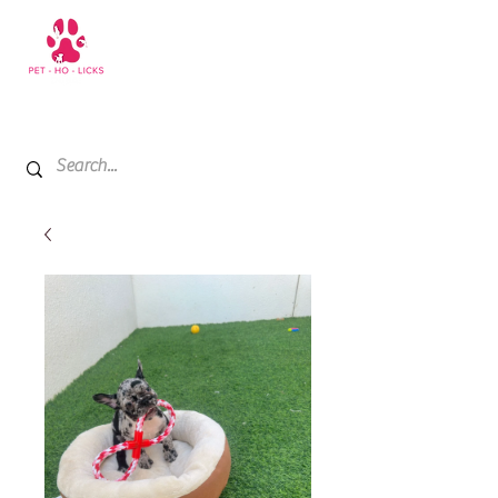
+971 52 811 1169
My Cart