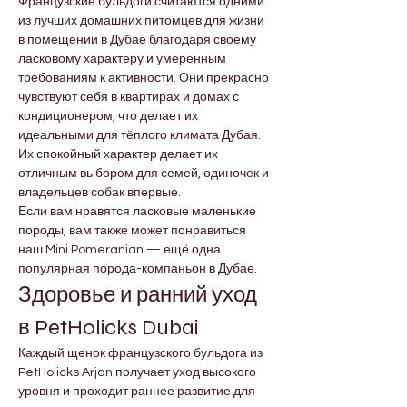
Французские бульдоги считаются одними 
из лучших домашних питомцев для жизни 
в помещении в Дубае благодаря своему 
ласковому характеру и умеренным 
требованиям к активности. Они прекрасно 
чувствуют себя в квартирах и домах с 
кондиционером, что делает их 
идеальными для тёплого климата Дубая. 
Их спокойный характер делает их 
отличным выбором для семей, одиночек и 
владельцев собак впервые.
Если вам нравятся ласковые маленькие 
породы, вам также может понравиться 
наш Mini Pomeranian — ещё одна 
популярная порода-компаньон в Дубае.
Здоровье и ранний уход 
в PetHolicks Dubai
Каждый щенок французского бульдога из 
PetHolicks Arjan получает уход высокого 
уровня и проходит раннее развитие для 