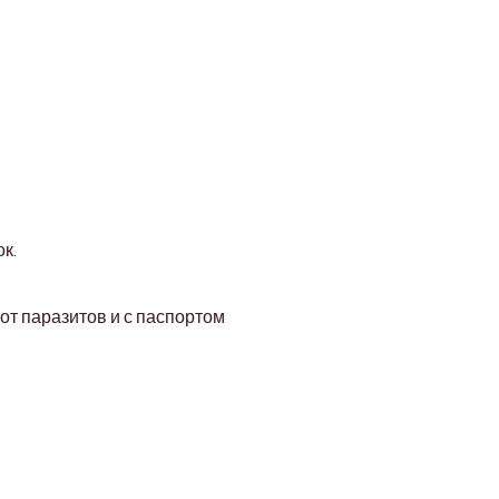
к.
 паразитов и с паспортом 
Address