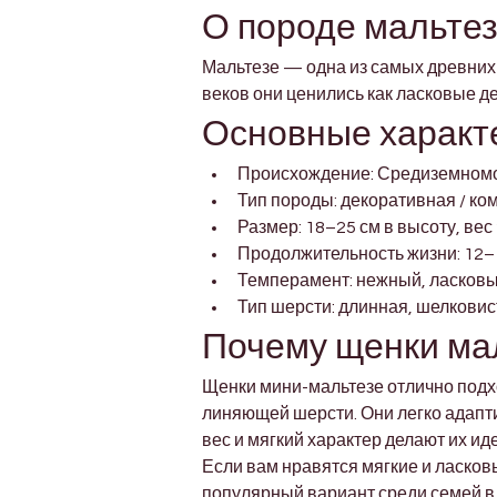
О породе мальте
Мальтезе — одна из самых древних
веков они ценились как ласковые д
Основные характ
Происхождение: Средиземном
Тип породы: декоративная / ко
Размер: 18–25 см в высоту, вес 
Продолжительность жизни: 12–
Темперамент: нежный, ласковы
Тип шерсти: длинная, шелковис
Почему щенки ма
Щенки мини-мальтезе отлично подхо
линяющей шерсти. Они легко адапти
вес и мягкий характер делают их ид
Если вам нравятся мягкие и ласков
популярный вариант среди семей в