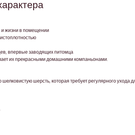
характера
р и жизни в помещении
чистоплотностью
цев, впервые заводящих питомца
елает их прекрасными домашними компаньонами.
шелковистую шерсть, которая требует регулярного ухода д
ю