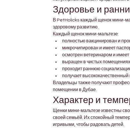
Здоровье и ранний
В PetHolicks каждый щенок мини-ма
здоровому развитию.
Каждый щенок мини-мальтезе:
полностью вакцинирован и пр
микрочипирован и имеет паспо
осмотрен ветеринаром и имеет
выращен в чистых помещениях
проходит раннюю социализацию
получает высококачественный 
Владельцы также получают професс
помещении в Дубае.
Характер и темп
Щенки мини-мальтезе известны свои
своей семьёй. Их спокойный темпер
игривыми, чтобы радовать детей.