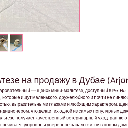
езе на продажу в Дубае (Arja
ровательный — щенок мини-мальтезе, доступный в PetHolicks
 которые ищут маленького, дружелюбного и почти не линяю
тью, выразительными глазами и любящим характером, щенк
ондиционером, что делает их одной из самых популярных дек
альтезе получает качественный ветеринарный уход, раннюю
спечивает здоровое и уверенное начало жизни в новом доме