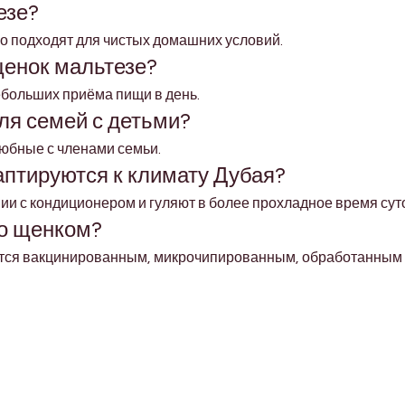
езе?
о подходят для чистых домашних условий.
щенок мальтезе?
ебольших приёма пищи в день.
ля семей с детьми?
любные с членами семьи.
аптируются к климату Дубая?
ии с кондиционером и гуляют в более прохладное время суто
со щенком?
ся вакцинированным, микрочипированным, обработанным от
Shop Pets