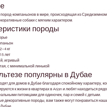
зе
 пород-компаньонов в мире, происходящая из Средиземномо
екоративные собаки с мягким характером.
еристики породы
орье
мпаньон
2–4 кг
15 лет
й, игривый
тая, с минимальной линькой
льтезе популярны в Дубае
дят для домов в Дубае благодаря спокойному характеру, ко
руются к жизни в квартирах в Arjan и любят находиться рядо
еальными питомцами для одиночек, пар и семей с детьми.
ые декоративные породы, вам также могут понравиться наши
 Дубае.