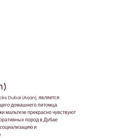
n)
 Dubai (Arjan), является 
щего домашнего питомца. 
и мальтезе прекрасно чувствуют 
оративных пород в Дубае.
 социализацию и 
.