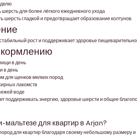
еделю
 шерсть для более лёгкого ежедневного ухода
ь шерсть гладкой и предотвращает образование колтунов.
ение
стабильный рост и поддерживает здоровье пищеварительно
 кормлению
пищи в день
и в день
рм для щенков мелких пород
 жирных лакомств
свежей воде
т поддерживать энергию, здоровье шерсти и общее благопо
-мальтезе для квартир в Arjan?
 пород для квартир благодаря своему небольшому размеру и