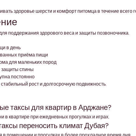
вать здоровье шерсти и комфорт питомца в течение всего г
ение
ля поддержания здорового веса и защиты позвоночника.
щи в день
ованных приёма пищи
рма для маленьких пород
я защиты спины
упна постоянно
стабильный рост и долгосрочную подвижность.
ые таксы для квартир в Арджане?
ни в квартире при ежедневных прогулках и играх.
таксы переносить климат Дубая?
 в помещении и прогулках в более прохладное время дня.