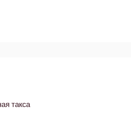
Log In / Signup
My Cart
+971 52 811 1169
ая такса
а