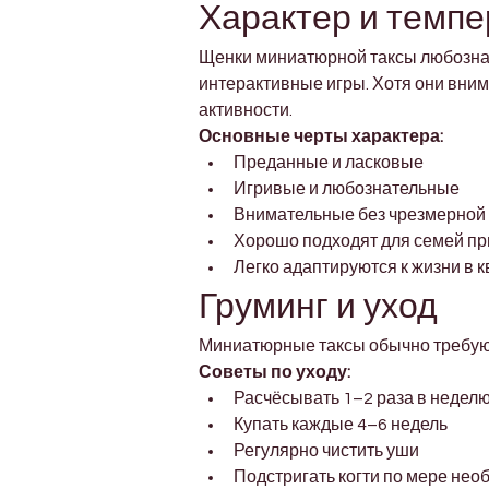
Характер и темп
Щенки миниатюрной таксы любознат
интерактивные игры. Хотя они вним
активности.
Основные черты характера:
Преданные и ласковые
Игривые и любознательные
Внимательные без чрезмерной
Хорошо подходят для семей пр
Легко адаптируются к жизни в 
Груминг и уход
Миниатюрные таксы обычно требуют
Советы по уходу:
Расчёсывать 1–2 раза в недел
Купать каждые 4–6 недель
Регулярно чистить уши
Подстригать когти по мере нео