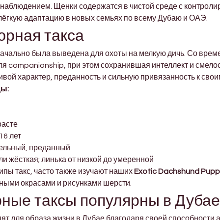
блюдением. Щенки содержатся в чистой среде с контролир
лёгкую адаптацию в новых семьях по всему Дубаю и ОАЭ.
юрная такса
значально была выведена для охоты на мелкую дичь. Со вр
ля companionship, при этом сохранившая интеллект и смело
ивой характер, преданность и сильную привязанность к сво
ы:
я
расте
16 лет
тельный, преданный
ли жёсткая; линька от низкой до умеренной
ы такс, часто также изучают наших 
Exotic Dachshund Pupp
ьными окрасами и рисунками шерсти.
ные таксы популярны в Дубае
 для образа жизни в Дубае благодаря своей способности а