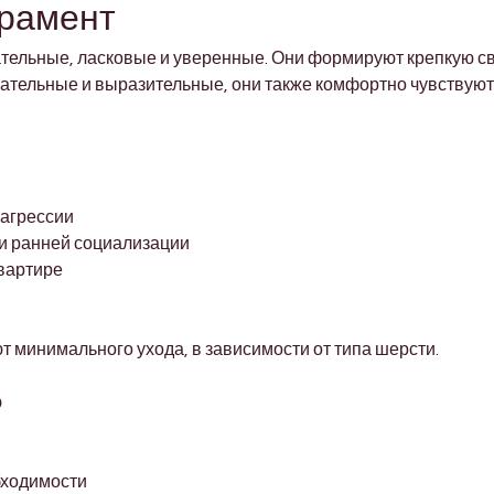
ерамент
ельные, ласковые и уверенные. Они формируют крепкую свя
ательные и выразительные, они также комфортно чувствуют
 агрессии
и ранней социализации
квартире
 минимального ухода, в зависимости от типа шерсти.
ю
бходимости