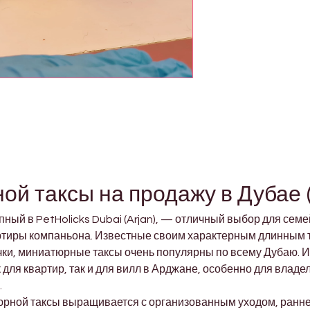
й таксы на продажу в Дубае 
упный в PetHolicks Dubai (Arjan), — отличный выбор для семе
ртиры компаньона. Известные своим характерным длинным т
, миниатюрные таксы очень популярны по всему Дубаю. И
для квартир, так и для вилл в Арджане, особенно для владел
.
юрной таксы выращивается с организованным уходом, ранне