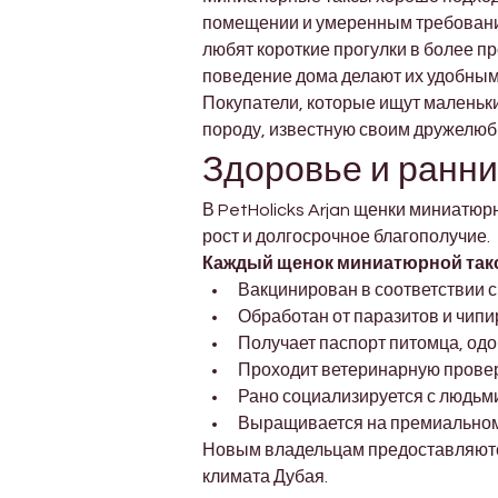
помещении и умеренным требования
любят короткие прогулки в более п
поведение дома делают их удобным
Покупатели, которые ищут маленьки
породу, известную своим дружелюб
Здоровье и ранний
В PetHolicks Arjan щенки миниатюр
рост и долгосрочное благополучие.
Каждый щенок миниатюрной так
Вакцинирован в соответствии 
Обработан от паразитов и чип
Получает паспорт питомца, од
Проходит ветеринарную провер
Рано социализируется с людьм
Выращивается на премиальном
Новым владельцам предоставляютс
климата Дубая.