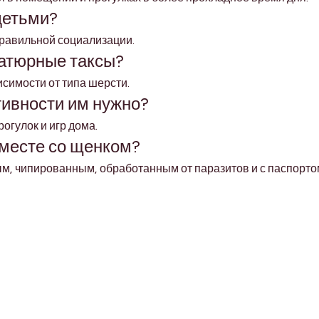
детьми?
правильной социализации.
атюрные таксы?
исимости от типа шерсти.
тивности им нужно?
огулок и игр дома.
вместе со щенком?
, чипированным, обработанным от паразитов и с паспорто
Shop Pets
About us
Shop Puppies
 top
sure