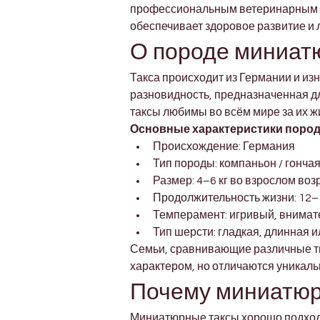
профессиональным ветеринарным на
обеспечивает здоровое развитие и 
О породе миниат
Такса происходит из Германии и и
разновидность, предназначенная д
таксы любимы во всём мире за их ж
Основные характеристики пород
Происхождение: Германия
Тип породы: компаньон / гонча
Размер: 4–6 кг во взрослом воз
Продолжительность жизни: 12–
Темперамент: игривый, внима
Тип шерсти: гладкая, длинная и
Семьи, сравнивающие различные тип
характером, но отличаются уникал
Почему миниатюр
Миниатюрные таксы хорошо подходят