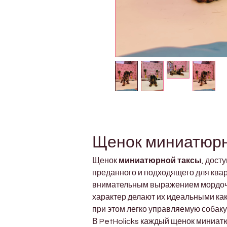
Щенок миниатюрно
Щенок 
миниатюрной таксы
, дост
преданного и подходящего для ква
внимательным выражением мордочки
характер делают их идеальными как 
при этом легко управляемую собаку
В PetHolicks каждый щенок миниат