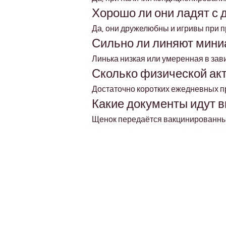
Хорошо ли они ладят с 
Да, они дружелюбны и игривы при 
Сильно ли линяют мини
Линька низкая или умеренная в зав
Сколько физической ак
Достаточно коротких ежедневных пр
Какие документы идут 
Щенок передаётся вакцинированным
Petholicks
Dubai دبي
Petholicks is a one-stop pet shop in Arjan,
Dubai with a huge range of quality pets &
products, pet grooming services to make 