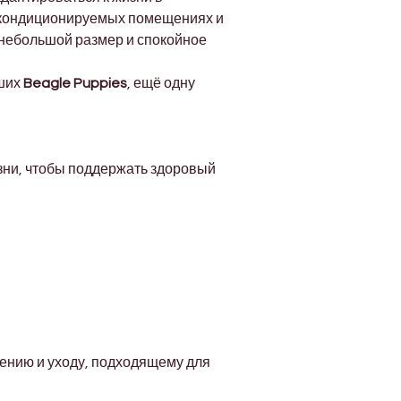
Γ
 кондиционируемых помещениях и 
 небольшой размер и спокойное 
ших 
Beagle Puppies
, ещё одну 
зни, чтобы поддержать здоровый 
нию и уходу, подходящему для 