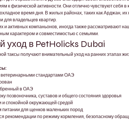

м к физической активности. Они отлично чувствуют себя в
рохладное время дня. В жилых районах, таких как Арджан, их
и для владельцев квартир.
х и активных компаньонов, иногда также рассматривают на
ным характером и совместимостью с семьями.
 уход в PetHolicks Dubai
ной таксы получают внимательный уход на ранних этапах жи
сы:
с ветеринарными стандартами ОАЭ
ирован
обренный в ОАЭ
ку позвоночника, суставов и общего состояния здоровья
и и спокойной окружающей средой
 питании для щенков маленьких пород
я рекомендации по режиму кормления, безопасному обраще