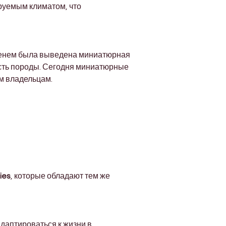
уемым климатом, что 
еменем была выведена миниатюрная 
сть породы. Сегодня миниатюрные 
им владельцам.
ies
, которые обладают тем же 
даптироваться к жизни в 