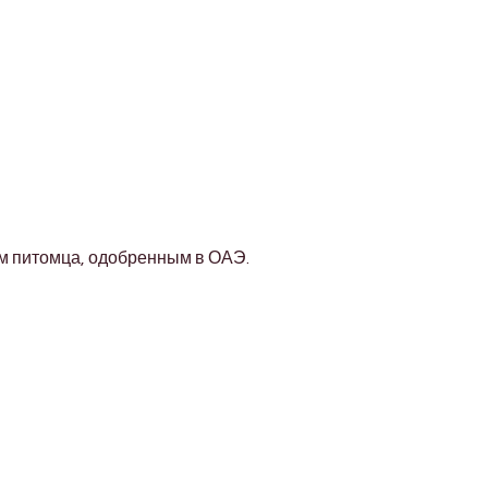
м питомца, одобренным в ОАЭ.
Address
Diamond business center 1
Block B - Shop no g04 - Dubai
miracle garden - Arjan