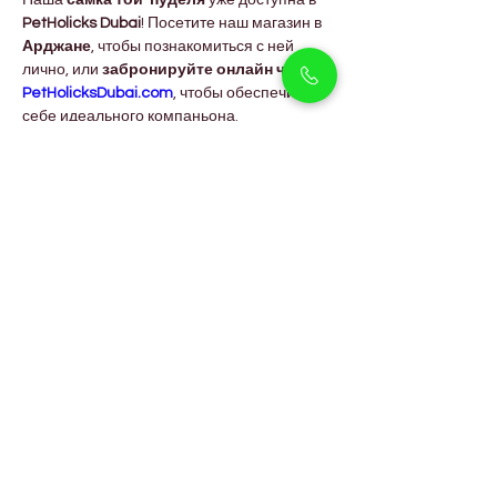
Наша 
самка той-пуделя
 уже доступна в 
PetHolicks Dubai
! Посетите наш магазин в 
Арджане
, чтобы познакомиться с ней 
лично, или 
забронируйте онлайн через 
PetHolicksDubai.com
, чтобы обеспечить 
себе идеального компаньона.
Каждый щенок здоров, вакцинирован и 
готов подарить вам годы любви и радости. 
Заберите свою 
самку той-пуделя
 уже 
сегодня — идеальное сочетание 
элегантности, интеллекта и ласки.
Часто задаваемые 
вопросы
Подходят ли той-пудели для 
жизни в квартире в Дубае?
Да! Их небольшой размер, минимальная 
линька и спокойный характер делают их 
идеальными для жизни в квартире.
Сколько стоит самка той-