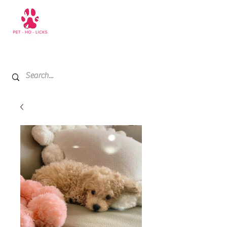
+971 52 811 1169
My Cart