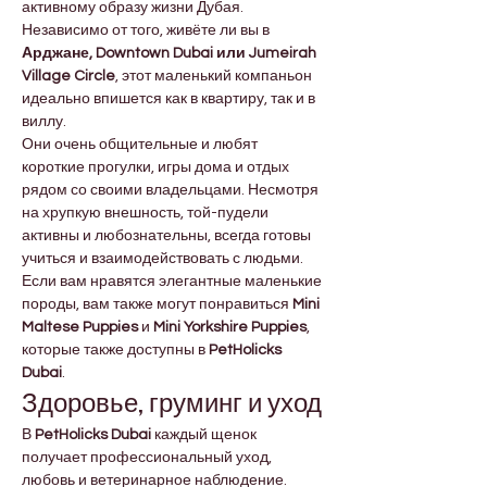
активному образу жизни Дубая. 
Независимо от того, живёте ли вы в 
Арджане, Downtown Dubai или Jumeirah 
Village Circle
, этот маленький компаньон 
идеально впишется как в квартиру, так и в 
виллу.
Они очень общительные и любят 
короткие прогулки, игры дома и отдых 
рядом со своими владельцами. Несмотря 
на хрупкую внешность, той-пудели 
активны и любознательны, всегда готовы 
учиться и взаимодействовать с людьми.
Если вам нравятся элегантные маленькие 
породы, вам также могут понравиться 
Mini 
Maltese Puppies
 и 
Mini Yorkshire Puppies
, 
которые также доступны в 
PetHolicks 
Dubai
.
Здоровье, груминг и уход
В 
PetHolicks Dubai
 каждый щенок 
получает профессиональный уход, 
любовь и ветеринарное наблюдение. 