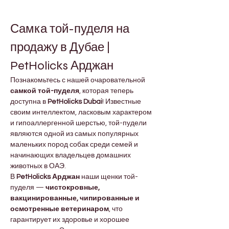
Самка той-пуделя на 
продажу в Дубае | 
PetHolicks Арджан
Познакомьтесь с нашей очаровательной 
самкой той-пуделя
, которая теперь 
доступна в 
PetHolicks Dubai
! Известные 
своим интеллектом, ласковым характером 
и гипоаллергенной шерстью, той-пудели 
являются одной из самых популярных 
маленьких пород собак среди семей и 
начинающих владельцев домашних 
животных в ОАЭ.
В 
PetHolicks Арджан
 наши щенки той-
пуделя — 
чистокровные, 
вакцинированные, чипированные и 
осмотренные ветеринаром
, что 
гарантирует их здоровье и хорошее 