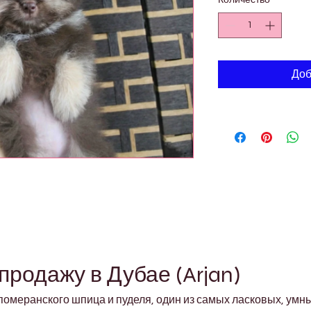
Количество
*
Доб
продажу в Дубае (Arjan)
омеранского шпица и пуделя, один из самых ласковых, умн