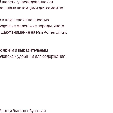
й шерсти, унаследованной от 
машними питомцами для семей по 
и и плюшевой внешностью, 
удрявые маленькие породы, часто 
ащают внимание на Mini Pomeranian.
с ярким и выразительным 
еловека и удобным для содержания 
бности быстро обучаться.