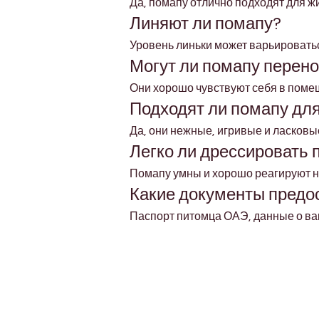
Да, помапу отлично подходят для ж
Линяют ли помапу?
Уровень линьки может варьироватьс
Могут ли помапу перено
Они хорошо чувствуют себя в помещ
Подходят ли помапу для
Да, они нежные, игривые и ласковы
Легко ли дрессировать 
Помапу умны и хорошо реагируют н
Какие документы предо
Паспорт питомца ОАЭ, данные о вак
Petholicks
Dubai دبي