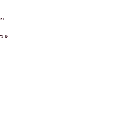
я.
тени.
Address