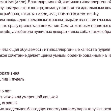
s Dubai (Arjan). Благодаря мягкой, частично гипоаллергенно
еру померанского шпица, помапу становятся идеальными до
айонах, таких как Arjan, JVC, Dubai Hills и Motor City.
дким шоколадно-кремовым окрасом, выразительными глазам
что сразу привлекает внимание. Семьи, которым нравятся к
oodle, а любители пушистых декоративных собак также обр
очетающая обучаемость и гипоаллергенные качества пуделя 
акое сочетание делает щенка умным, ориентированным на ч
коративная
пиц × пудель
15 лет
с низкой или умеренной линькой
, игривый
х владельцев благодаря своему мягкому характеру и спосо