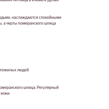
ржания питомца в климате Дубая.
юдьми, наслаждаются спокойными 
ы, а черты померанского шпица 
 пожилых людей.
померанского шпица. Регулярный 
 кожи.