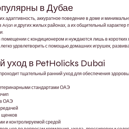

опулярны в Дубае
х адаптивность, аккуратное поведение в доме и минимальн
в Arjan и других жилых районах, а их общительный характер
и.
 помещении с кондиционером и нуждаются лишь в коротких п
ь легко удовлетворить с помощью домашних игрушек, развива
 уход в PetHolicks Dubai
проходит тщательный ранний уход для обеспечения здоровья
 ветеринарными стандартами ОАЭ
очип
 в ОАЭ
ередачей
я щенков
ми и контролируемой средой