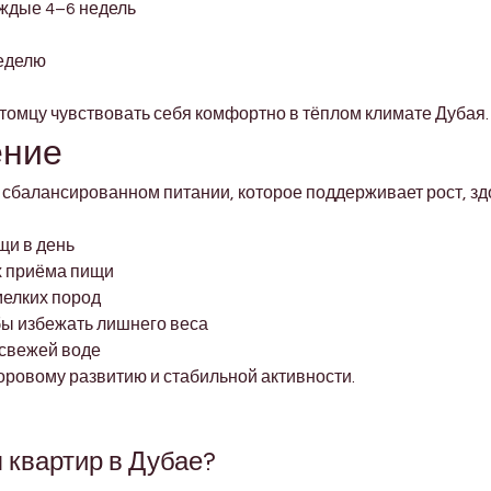
ждые 4–6 недель
неделю
томцу чувствовать себя комфортно в тёплом климате Дубая.
ение
сбалансированном питании, которое поддерживает рост, зд
щи в день
х приёма пищи
мелких пород
бы избежать лишнего веса
 свежей воде
оровому развитию и стабильной активности.
 квартир в Дубае?