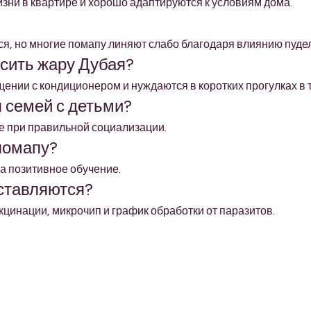
изни в квартире и хорошо адаптируются к условиям дома.
я, но многие помапу линяют слабо благодаря влиянию пудел
сить жару Дубая?
ении с кондиционером и нуждаются в коротких прогулках в 
 семей с детьми?
е при правильной социализации.
помапу?
а позитивное обучение.
ставляются?
цинации, микрочип и график обработки от паразитов.
Shop Pets