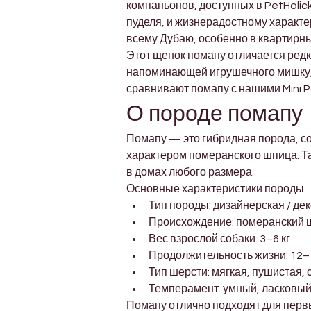
компаньонов, доступных в PetHolick
пуделя, и жизнерадостному характ
всему Дубаю, особенно в квартирных р
Этот щенок помапу отличается ре
напоминающей игрушечного мишку, 
сравнивают помапу с нашими Mini P
О породе помапу
Помапу — это гибридная порода, с
характером померанского шпица. Т
в домах любого размера.
Основные характеристики породы:
Тип породы: дизайнерская / де
Происхождение: померанский ш
Вес взрослой собаки: 3–6 кг
Продолжительность жизни: 12–
Тип шерсти: мягкая, пушистая, 
Темперамент: умный, ласковый
Помапу отлично подходят для первы