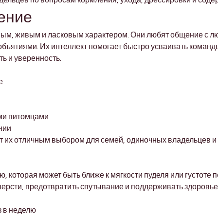
ельцев по вопросам кормления, ухода, дрессировки и соде
ение
ым, живым и ласковым характером. Они любят общение с л
объятиями. Их интеллект помогает быстро усваивать команд
ь и уверенность.
е
ими питомцами
нии
 их отличным выбором для семей, одиночных владельцев и
 которая может быть ближе к мягкости пуделя или густоте 
шерсти, предотвратить спутывание и поддерживать здоровье
з в неделю