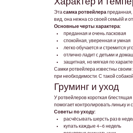
Характер и темп
Эта 
самка ротвейлера
 преданная,
вид, она нежна со своей семьёй и от
Основные черты характера:
преданная и очень ласковая
спокойная, уверенная и умная
легко обучается и стремится уг
отлично ладит с детьми и дом
защитная, но мягкая по характ
Самки ротвейлера известны своим 
при необходимости. С такой собакой
Груминг и уход
У ротвейлеров короткая блестящая 
помогает контролировать линьку и 
Советы по уходу:
расчёсывать шерсть раз в неде
купать каждые 4–6 недель