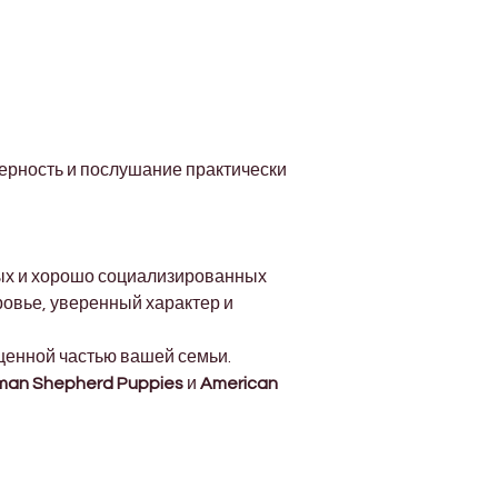
ерность и послушание практически 
ых и хорошо социализированных 
овье, уверенный характер и 
ценной частью вашей семьи.
man Shepherd Puppies
 и 
American 