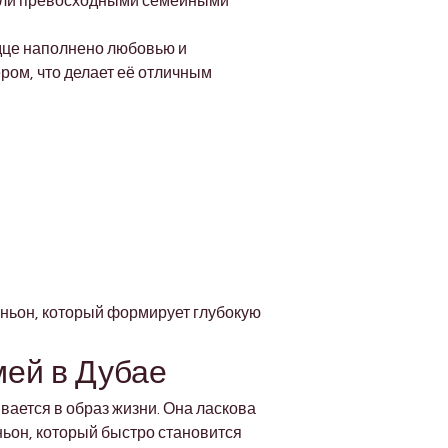
тали превосходными семейными 
дце наполнено любовью и 
ром, что делает её отличным 
ьон, который формирует глубокую 
мей в Дубае
вается в образ жизни. Она ласкова 
ьон, который быстро становится 