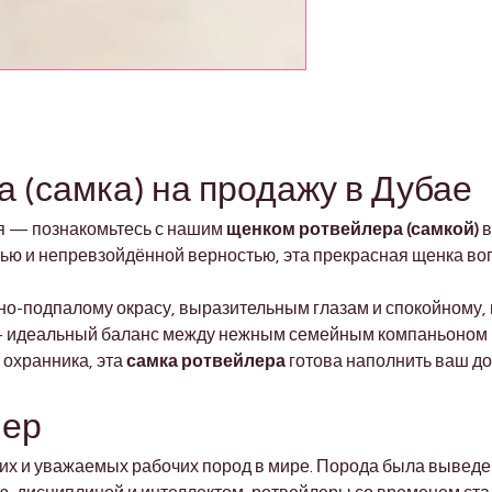
 (самка) на продажу в Дубае
я — познакомьтесь с нашим 
щенком ротвейлера (самкой)
 в
ью и непревзойдённой верностью, эта прекрасная щенка вопл
о-подпалому окрасу, выразительным глазам и спокойному, н
 — идеальный баланс между нежным семейным компаньоном 
охранника, эта 
самка ротвейлера
 готова наполнить ваш д
лер
их и уважаемых рабочих пород в мире. Порода была выведен