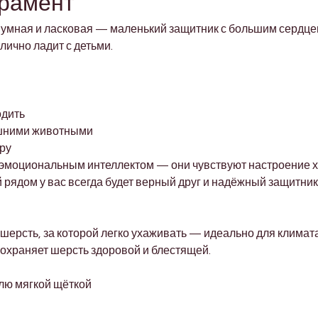
ерамент
 умная и ласковая — маленький защитник с большим сердце
лично ладит с детьми.
одить
ашними животными
еру
эмоциональным интеллектом — они чувствуют настроение хоз
 рядом у вас всегда будет верный друг и надёжный защитник
шерсть, за которой легко ухаживать — идеально для климат
сохраняет шерсть здоровой и блестящей.
лю мягкой щёткой