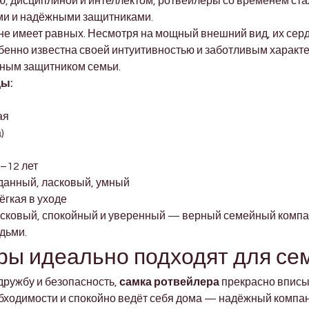
ю, дисциплиной и интеллектом, ротвейлеры со временем с
и и надёжными защитниками.
 не имеет равных. Несмотря на мощный внешний вид, их сер
бенно известна своей интуитивностью и заботливым характе
нным защитником семьи.
ы:
ая
)
9–12 лет
данный, ласковый, умный
лёгкая в уходе
ковый, спокойный и уверенный — верный семейный компан
дьми.
ы идеально подходят для се
дружбу и безопасность, 
самка ротвейлера
 прекрасно вписы
бходимости и спокойно ведёт себя дома — надёжный компан