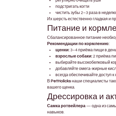
регулярно очищать уши
подстригать когти
чистить зубы 2–3 раза в неделю
Их шерсть естественно гладкая и пр
Питание и кормл
Сбалансированное питание необход
Рекомендации по кормлению:
щенки:
 3–4 приёма пищи в ден
взрослые собаки:
 2 приёма п
выбирайте высокобелковый ко
добавляйте омега-жирные кисл
всегда обеспечивайте доступ к
В 
PetHolicks
 наши специалисты так
вашего щенка.
Дрессировка и ак
Самка ротвейлера
 — одна из самы
навыков.