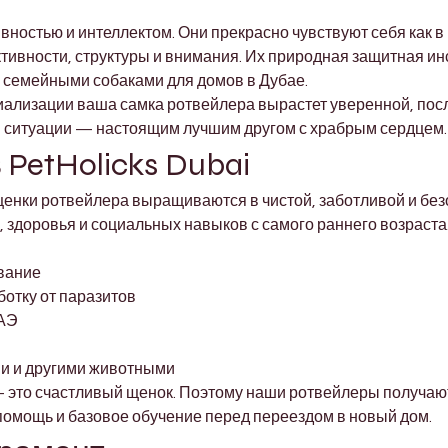

остью и интеллектом. Они прекрасно чувствуют себя как в в
тивности, структуры и внимания. Их природная защитная инс
 семейными собаками для домов в Дубае.
иализации ваша самка ротвейлера вырастет уверенной, посл
ой ситуации — настоящим лучшим другом с храбрым сердцем.
 PetHolicks Dubai
щенки ротвейлера выращиваются в чистой, заботливой и без
 здоровья и социальных навыков с самого раннего возраста
вание
отку от паразитов
ОАЭ
и и другими животными
 это счастливый щенок. Поэтому наши ротвейлеры получают
мощь и базовое обучение перед переездом в новый дом.