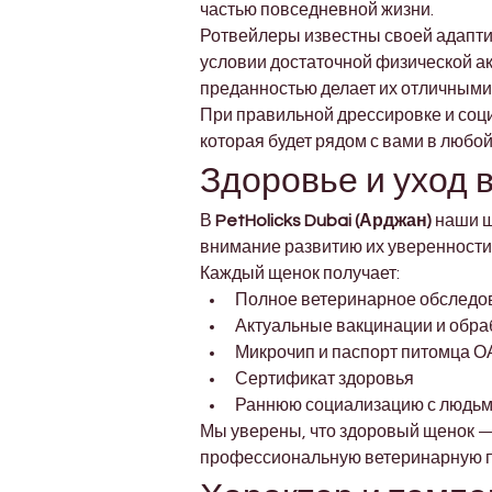
частью повседневной жизни.
Ротвейлеры известны своей адаптивн
условии достаточной физической ак
преданностью делает их отличными
При правильной дрессировке и соц
которая будет рядом с вами в люб
Здоровье и уход в
В 
PetHolicks Dubai (Арджан)
 наши 
внимание развитию их уверенности,
Каждый щенок получает:
Полное ветеринарное обследо
Актуальные вакцинации и обраб
Микрочип и паспорт питомца 
Сертификат здоровья
Раннюю социализацию с людьм
Мы уверены, что здоровый щенок —
профессиональную ветеринарную по