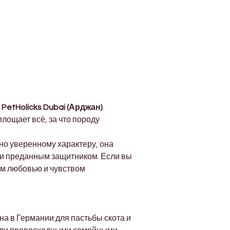
 
PetHolicks Dubai (Арджан)
. 
ощает всё, за что породу 
о уверенному характеру, она 
и преданным защитником. Если вы 
ом любовью и чувством 
а в Германии для пастьбы скота и 