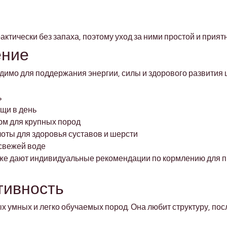
актически без запаха, поэтому уход за ними простой и прият
ение
имо для поддержания энергии, силы и здорового развития 
ь
ищи в день
рм для крупных пород
оты для здоровья суставов и шерсти
 свежей воде
же дают индивидуальные рекомендации по кормлению для пр
тивность
х умных и легко обучаемых пород. Она любит структуру, пос