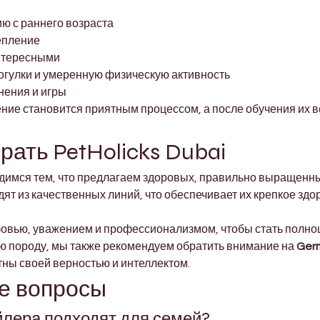
ю с раннего возраста
епление
интересными
гулки и умеренную физическую активность
нения и игры
ние становится приятным процессом, а после обучения их в
рать PetHolicks Dubai
рдимся тем, что предлагаем здоровых, правильно выращенн
т из качественных линий, что обеспечивает их крепкое здор
вью, уважением и профессионализмом, чтобы стать полно
ю породу, мы также рекомендуем обратить внимание на 
Ger
стны своей верностью и интеллектом.
е вопросы
йлера подходят для семей?