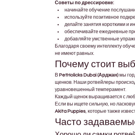
Советы по дрессировке:
начинайте обучение послушани
используйте позитивное подкр
делайте занятия короткими и 
обеспечивайте ежедневные про
добавляйте умственные упраж
Благодаря своему интеллекту обуче
не имеют равных.
Почему стоит выб
В 
PetHolicks Dubai (Арджан)
 мы го
щенков. Наши ротвейлеры происходя
уравновешенный темперамент.
Каждый щенок выращивается с любо
Если вы ищете сильную, но ласкову
Akita Puppies
, которые также изве
Часто задаваемы
Хорошо ли самки ротве