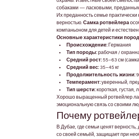
охраны. Известные своей смелость
собаками — ласковыми, преданным
Их преданность семье практически
верностью. 
Самка ротвейлера
 осо
компаньоном для детей и естестве
Основные характеристики пород
Происхождение:
 Германия
Тип породы:
 рабочая / охранн
Средний рост:
 55–63 см (самка
Средний вес:
 35–45 кг
Продолжительность жизни:
 
Темперамент:
 уверенный, пре
Тип шерсти:
 короткая, густая, 
Хорошо выращенный ротвейлер лас
эмоциональную связь со своими лю
Почему ротвейлер
В Дубае, где семьи ценят верность, 
со своей семьёй, защищает при нео