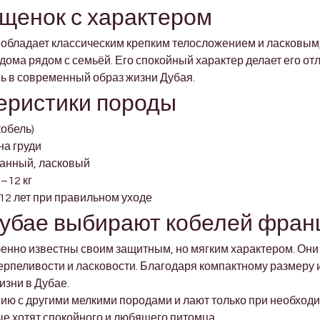

щенок с характером
 обладает классическим крепким телосложением и ласковым,
дома рядом с семьёй. Его спокойный характер делает его от
сь в современный образ жизни Дубая.
еристики породы
кобель)
на груди
данный, ласковый
–12 кг
12 лет при правильном уходе
убае выбирают кобелей франц
енно известны своим защитным, но мягким характером. Они 
терпеливости и ласковости. Благодаря компактному размеру
изни в Дубае.
ию с другими мелкими породами и лают только при необходи
е хотят спокойного и любящего питомца.