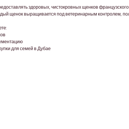
редоставлять здоровых, чистокровных щенков французского 
ждый щенок выращивается под ветеринарным контролем, пол
ете:
ков
кументацию
упки для семей в Дубае
Shop Pets
About us
Shop Puppies
 top
sure
Contact Us
Shop Kittens