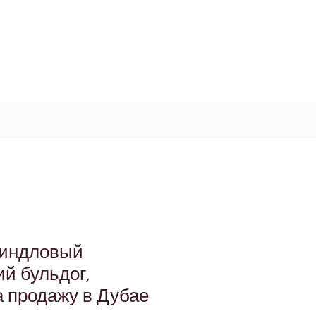
Log In / Signup
My Cart
+971 52 811 1169
индловый
й бульдог,
а продажу в Дубае