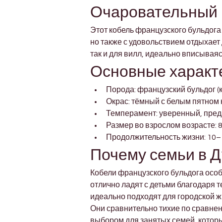
Очаровательный 
Этот кобель французского бульдога
но также с удовольствием отдыхает 
так и для вилл, идеально вписывая
Основные характ
Порода: французский бульдог (
Окрас: тёмный с белым пятном 
Темперамент: уверенный, пре
Размер во взрослом возрасте: 8
Продолжительность жизни: 10–
Почему семьи в Д
Кобели французского бульдога особ
отлично ладят с детьми благодаря 
идеально подходят для городской ж
Они сравнительно тихие по сравнен
выбором для занятых семей, которы