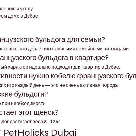
лению и уходу
вом доме в Дубае
нцузского бульдога для семьи?
асковые, что делает их отличными семейными питомцами.
нцузского бульдога в квартире?
ный характер идеально подходят для квартир в Дубае.
тивности нужно кобелю французского бу
ких игр каждый день — это не очень активная порода.
ские бульдоги?
о при необходимости.
стает этот щенок?
ог достигает веса 8–12 кг.
PetHolicks Dubai