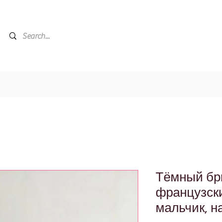
Тёмный бр
французски
мальчик, н