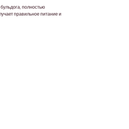
бульдога, полностью 
учает правильное питание и 
Address
Diamond business center 1
Block B - Shop no g04 - Dubai
miracle garden - Arjan