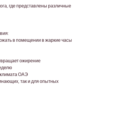
ога, где представлены различные 
вия:
ержать в помещении в жаркие часы 
отвращает ожирение
неделю
 климата ОАЭ
нающих, так и для опытных 