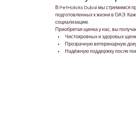
В PetHolicks Dubai мы стремимся п
подготовленных к жизни в ОАЭ. Ка
социализацию.
Приобретая щенка у нас, вы получа
Чистокровных и здоровых щен
Прозрачную ветеринарную до
Надёжную поддержку после пок
Petholicks
Dubai دبي
Petholicks is a one-stop pet shop in Arjan,
Dubai with a huge range of quality pets &
products, pet grooming services to make 
your best friend stays clean and feels
pampered.