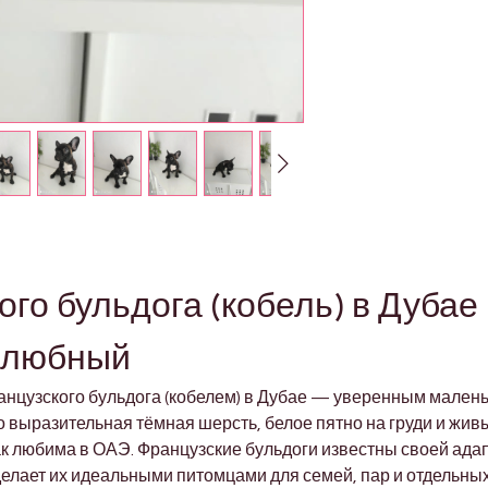
го бульдога (кобель) в Дубае 
елюбный
нцузского бульдога (кобелем) в Дубае — уверенным малень
 выразительная тёмная шерсть, белое пятно на груди и живы
к любима в ОАЭ. Французские бульдоги известны своей ада
елает их идеальными питомцами для семей, пар и отдельных