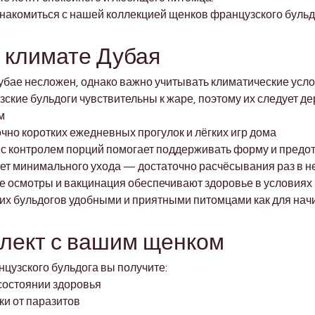
накомиться с нашей коллекцией щенков французского бульд
в климате Дубая
убае несложен, однако важно учитывать климатические усло
ские бульдоги чувствительны к жаре, поэтому их следует д
м
очно коротких ежедневных прогулок и лёгких игр дома
 с контролем порций помогает поддерживать форму и пред
ует минимального ухода — достаточно расчёсывания раз в 
е осмотры и вакцинация обеспечивают здоровье в условиях
их бульдогов удобными и приятными питомцами как для начи
плект с вашим щенком
цузского бульдога вы получите:
состоянии здоровья
ки от паразитов