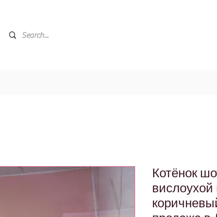
Котёнок ш
вислоухой
коричневы