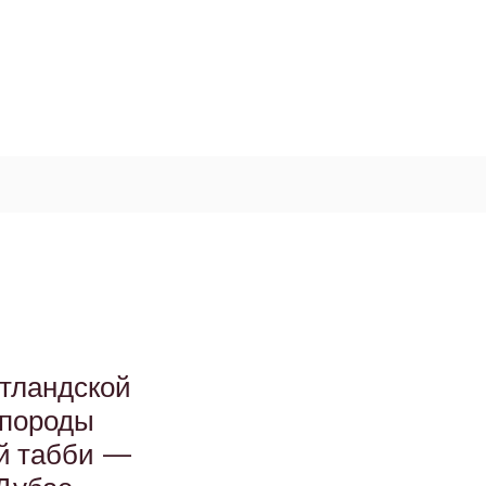
Log In / Signup
My Cart
+971 52 811 1169
отландской
 породы
й табби —