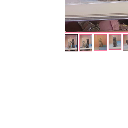
Petholicks
Dubai دبي
Petholicks is a one-stop pet shop in Arjan,
Dubai with a huge range of quality pets &
products, pet grooming services to make 