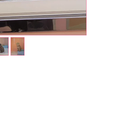
Shop Pets
About us
Shop Puppies
 top
sure