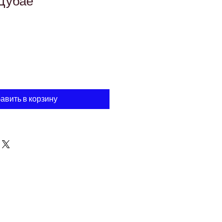
Γ
Дубае
авить в корзину