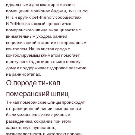
идеальными для квартир и жизни в 
помещении в районах Арджан, JVC, Dubai 
Hills и других pet-friendly сообществах.
В PetHolicks каждый щенок ти-кап 
померанского шпица выращивается с 
внимательным уходом, ранней 
социализацией и строгим ветеринарным 
контролем. Наша чистая среда с 
контролируемым климатом помогает 
щенку легко адаптироваться к новому 
дому и поддерживает здоровое развитие 
на ранних этапах.
О породе ти-кап 
померанский шпиц
Ти-кап померанские шпицы происходят 
от традиционной линии померанцев и 
были уменьшены селекционным 
разведением, сохранив при этом 
характерную пушистость, 
жизнерадостность и интеллект породы. 