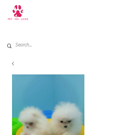
+971 52 811 1169
My Cart