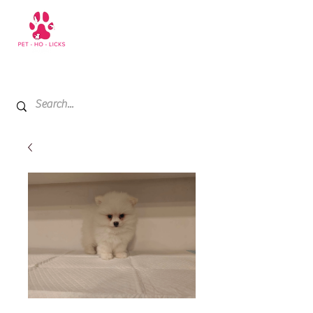
+971 52 811 1169
My Cart