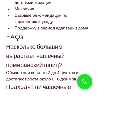
дегельминтизации
Микрочип
Базовые рекомендации по 
кормлению и уходу
Поддержку в период адаптации дома
FAQs
Насколько большим 
вырастает чашечный 
померанский шпиц?
Обычно они весят от 2 до 4 фунтов и 
достигают роста около 6–8 дюймов.
Подходят ли чашечные 
померанцы для семей с 
детьми?
Они хорошо ладят с более взрослыми 
детьми, которые умеют аккуратно 
обращаться с маленькими собаками. За 
маленькими детьми требуется присмотр.