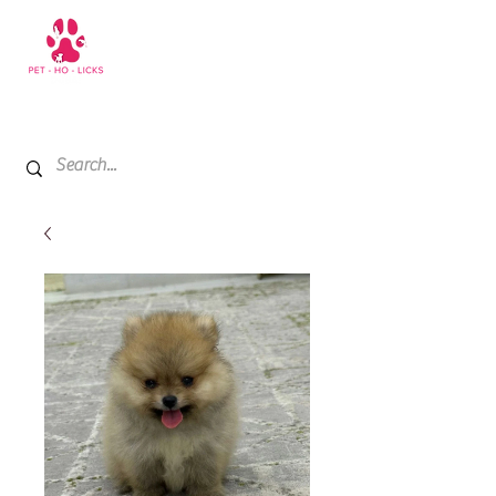
+971 52 811 1169
My Cart