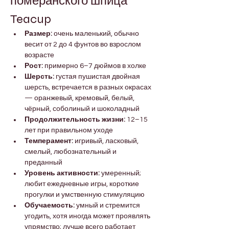

Γ
померанского шпица 
Teacup
Размер:
 очень маленький, обычно 
весит от 2 до 4 фунтов во взрослом 
возрасте
Рост:
 примерно 6–7 дюймов в холке
Шерсть:
 густая пушистая двойная 
шерсть, встречается в разных окрасах 
— оранжевый, кремовый, белый, 
чёрный, соболиный и шоколадный
Продолжительность жизни:
 12–15 
лет при правильном уходе
Темперамент:
 игривый, ласковый, 
смелый, любознательный и 
преданный
Уровень активности:
 умеренный; 
любит ежедневные игры, короткие 
прогулки и умственную стимуляцию
Обучаемость:
 умный и стремится 
угодить, хотя иногда может проявлять 
упрямство; лучше всего работает 