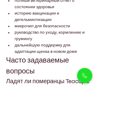
полный ветеринарный отчёт о 
состоянии здоровья
историю вакцинации и 
дегельминтизации
микрочип для безопасности
руководство по уходу, кормлению и 
грумингу
дальнейшую поддержку для 
адаптации щенка в новом доме
Часто задаваемые 
вопросы
Ладят ли померанцы Teacup с 
другими домашними 
животными?
Да, обычно они хорошо уживаются с 
другими питомцами при ранней 
социализации, хотя могут вести себя 
смело, несмотря на маленький размер.
Подходят ли они для семей с 