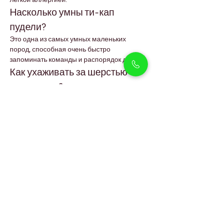
лёгкой аллергией.
Насколько умны ти-кап 
пудели?
Это одна из самых умных маленьких 
пород, способная очень быстро 
запоминать команды и распорядок дня.
Как ухаживать за шерстью ти-
кап пуделя?
Регулярное расчёсывание, 
профессиональный груминг каждые 
несколько недель и сбалансированное 
питание помогают поддерживать их 
мягкую кудрявую шерсть.
Могут ли ти-кап пудели 
комфортно жить в климате 
Дубая?
Да. Они отлично чувствуют себя в 
помещении при наличии 
кондиционирования. Рекомендуются 