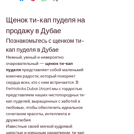
Щенок ти-кап пуделя на 
продажу в Дубае
Познакомьтесь с щенком ти-
кап пуделя в Дубае
Нежный, умный и невероятно 
очаровательный — 
щенок ти-кап 
пуделя
 представляет собой маленький 
комочек радости, который покоряет 
сердца всех, кто с ним встречается. В 
PetHolicks Dubai (Arjan) мы с гордостью 
представляем наших чистопородных ти-
кап пуделей, выращенных с заботой и 
любовью, чтобы обеспечить идеальное 
сочетание красоты, интеллекта и 
дружелюбия.
Известные своей мягкой кудрявой 
шерстью и изящным характером, ти-кап 