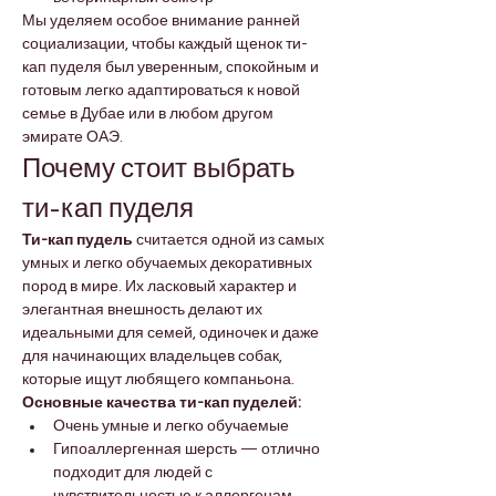

Γ
Мы уделяем особое внимание ранней 
социализации, чтобы каждый щенок ти-
кап пуделя был уверенным, спокойным и 
готовым легко адаптироваться к новой 
семье в Дубае или в любом другом 
эмирате ОАЭ.
Почему стоит выбрать 
ти-кап пуделя
Ти-кап пудель
 считается одной из самых 
умных и легко обучаемых декоративных 
пород в мире. Их ласковый характер и 
элегантная внешность делают их 
идеальными для семей, одиночек и даже 
для начинающих владельцев собак, 
которые ищут любящего компаньона.
Основные качества ти-кап пуделей:
Очень умные и легко обучаемые
Гипоаллергенная шерсть — отлично 
подходит для людей с 