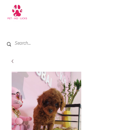
+971 52 811 1169
My Cart