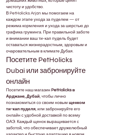
домашних животных, которые ценят 
чистоту и удобство.
В PetHolicks Arjan мы помогаем на 
каждом этапе ухода за пуделем — от 
режима кормления и ухода за шерстью до 
графика груминга. При правильной заботе 
и внимании ваш ти-кап пудель будет 
оставаться жизнерадостным, здоровым и 
очаровательным в климате Дубая.
Посетите PetHolicks 
Dubai или забронируйте 
онлайн
Посетите наш магазин 
PetHolicks в 
Арджане, Дубай
, чтобы лично 
познакомиться со своим новым 
щенком 
ти-кап пуделя
, или забронируйте его 
онлайн с удобной доставкой по всему 
ОАЭ. Каждый щенок выращивается с 
заботой, что обеспечивает дружелюбный 
характер и быструю адаптацию в новом 