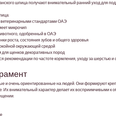

ранского шпица получают внимательный ранний уход для под
пица:
с ветеринарными стандартами ОАЭ
меет микрочип
ивотного, одобренный в ОАЭ
ки роста, состояния зубов и общего здоровья
покойной окружающей средой
 для щенков декоративных пород
 рекомендации по частоте кормления, уходу за шерстью и
ерамент
е и очень ориентированные на людей. Они формируют креп
е. Их внимательный характер делает их восприимчивыми к о
ещении.
ые