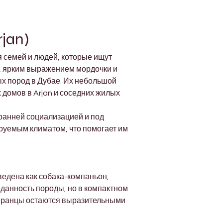
jan)
 семей и людей, которые ищут 
, ярким выражением мордочки и 
 пород в Дубае. Их небольшой 
домов в Arjan и соседних жилых 
ранней социализацией и под 
уемым климатом, что помогает им 
едена как собака-компаньон, 
еданность породы, но в компактном 
меранцы остаются выразительными 