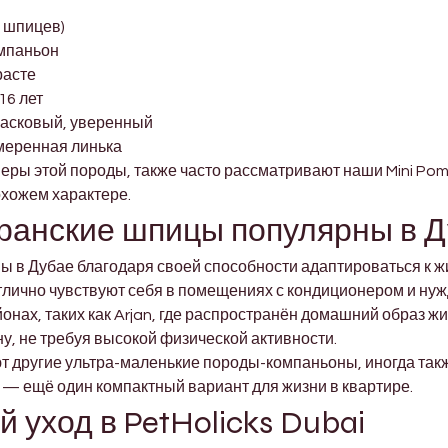
 шпицев)
омпаньон
расте
16 лет
ласковый, уверенный
умеренная линька
ры этой породы, также часто рассматривают наши Mini Pom
охожем характере.
ранские шпицы популярны в Д
 в Дубае благодаря своей способности адаптироваться к ж
тлично чувствуют себя в помещениях с кондиционером и нуж
онах, таких как Arjan, где распространён домашний образ ж
, не требуя высокой физической активности.
т другие ультра-маленькие породы-компаньоны, иногда так
e — ещё один компактный вариант для жизни в квартире.
 уход в PetHolicks Dubai