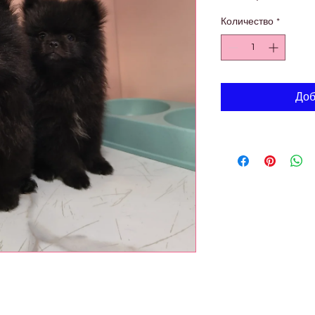
це
Количество
*
Доб