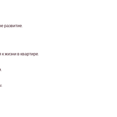
е развитие.
к жизни в квартире.
.
ы.