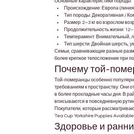
Основные характеристики породы:
Происхождение: Европа (линия
Тип породы: Декоративная / К
Размер: 2–3 кг во взрослом воз
Продолжительность жизни: 12–
Темперамент: Внимательный, 
Тип шерсти: Двойная шерсть, 
Семьи, сравнивающие разные разме
более крепкое телосложение при п
Почему той-поме
Той-померанцы особенно популярны
требованиям к пространству. Они о
в более прохладные часы дня. В рай
вписываются в повседневную рутину
Покупатели, которые рассматриваю
Tea Cup Yorkshire Puppies Availabl
Здоровье и ранний