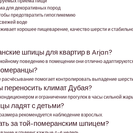
ируемых приёма пищи
ма для декоративных пород
тобы предотвратить гипогликемию
 свежей воде
ивает хорошее пищеварение, качество шерсти и стабильно
нские шпицы для квартир в Arjan?
окойному поведению в помещении они отлично адаптируются 
померанцы?
е расчёсывание помогает контролировать выпадение шерсти
ы переносить климат Дубая?
кондиционером и ограничении прогулок в часы сильной жар
цы ладят с детьми?
о размера рекомендуется наблюдение взрослых.
вать за той-померанским шпицем?
вание и груминг каждые 4–6 недель.