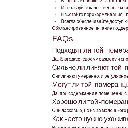
Взрослые собаки: 2–3 контрол
Используйте качественные кор
Избегайте перекармливания, ч
Всегда обеспечивайте доступ к
Сбалансированное питание поддерж
FAQs
Подходят ли той-помера
Да, благодаря своему размеру и сп
Сильно ли линяют той-
Они линяют умеренно, и регулярно
Могут ли той-померанц
Да, при содержании в помещении с 
Хорошо ли той-померан
Они ласковые, но из-за маленьког
Как часто нужно ухажи
Рекомендуется регулярное расчёсы