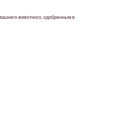
машнего животного, одобренным в 
Address
Diamond business center 1
Block B - Shop no g04 - Dubai
miracle garden - Arjan