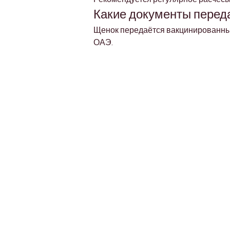
Какие документы перед
Щенок передаётся вакцинированным
ОАЭ.
Petholicks
Dubai دبي
Petholicks is a one-stop pet shop in Arjan,
Dubai with a huge range of quality pets &
products, pet grooming services to make 
your best friend stays clean and feels
pampered.
Project Created with 🐶 2024 Petholicks