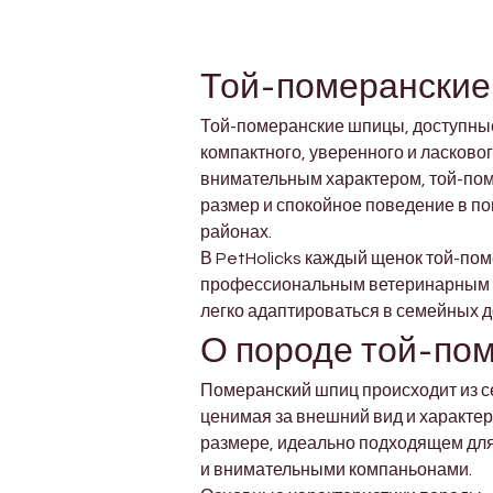
Той-померанские 
Той-померанские шпицы, доступные 
компактного, уверенного и ласков
внимательным характером, той-пом
размер и спокойное поведение в по
районах.
В PetHolicks каждый щенок той-по
профессиональным ветеринарным на
легко адаптироваться в семейных 
О породе той-по
Померанский шпиц происходит из с
ценимая за внешний вид и характер
размере, идеально подходящем для
и внимательными компаньонами.