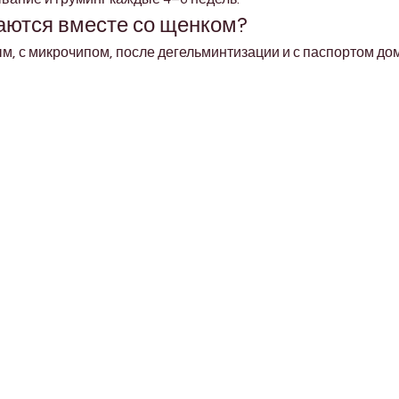
аются вместе со щенком?
, с микрочипом, после дегельминтизации и с паспортом до
Shop Pets
About us
Shop Puppies
 top
sure
Contact Us
Shop Kittens
Shipping Policy
Shop Reptiles
Refund Policy
Shop Parrots