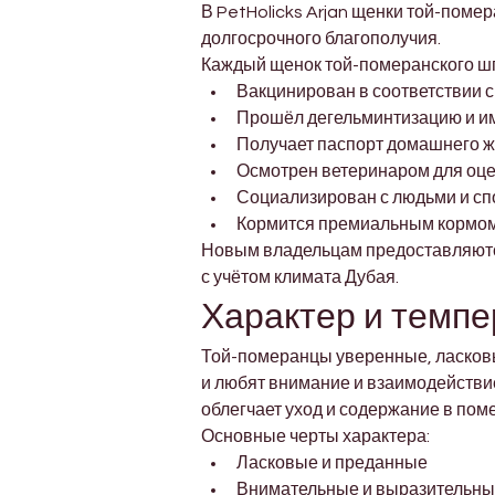
В PetHolicks Arjan щенки той-поме
долгосрочного благополучия.
Каждый щенок той-померанского ш
Вакцинирован в соответствии 
Прошёл дегельминтизацию и и
Получает паспорт домашнего ж
Осмотрен ветеринаром для оцен
Социализирован с людьми и с
Кормится премиальным кормом
Новым владельцам предоставляются
с учётом климата Дубая.
Характер и темп
Той-померанцы уверенные, ласковы
и любят внимание и взаимодействи
облегчает уход и содержание в пом
Основные черты характера:
Ласковые и преданные
Внимательные и выразительн