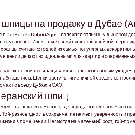
шпицы на продажу в Дубае (Ar
в PetHolicks Dubai (Arjan), являются отличным выбором для
ого компаньона. Известные своей пушистой двойной шерстью
еранцы считаются одной из самых популярных декоративных
мещении делают их идеальными для квартир и современных 
меранского шпица выращивается с организованным уходом, 
блюдением. Щенки растут в гигиеничной среде с контролир
домах по всему Дубаю и ОАЭ.
меранский шпиц
емейства шпицев в Европе, где порода постепенно была выв
. Той-разновидность сохраняет интеллект, уверенность и пр
 жизни в помещении. Несмотря на маленький рост, той-по