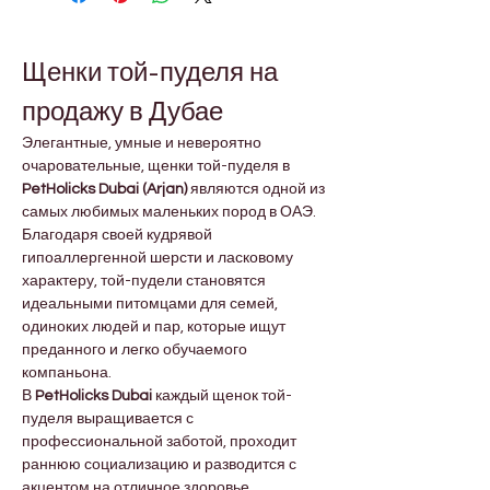
Щенки той-пуделя на 
продажу в Дубае
Элегантные, умные и невероятно 
очаровательные, щенки той-пуделя в 
PetHolicks Dubai (Arjan)
 являются одной из 
самых любимых маленьких пород в ОАЭ. 
Благодаря своей кудрявой 
гипоаллергенной шерсти и ласковому 
характеру, той-пудели становятся 
идеальными питомцами для семей, 
одиноких людей и пар, которые ищут 
преданного и легко обучаемого 
компаньона.
В 
PetHolicks Dubai
 каждый щенок той-
пуделя выращивается с 
профессиональной заботой, проходит 
раннюю социализацию и разводится с 
акцентом на отличное здоровье, 