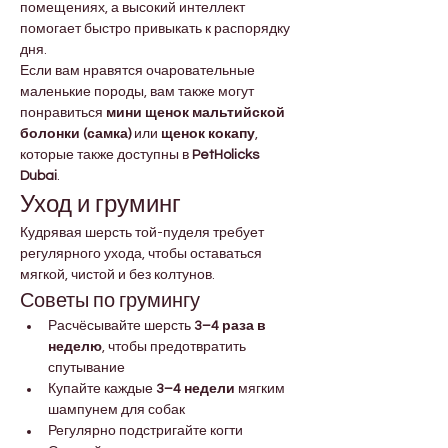
помещениях, а высокий интеллект 
помогает быстро привыкать к распорядку 
дня.
Если вам нравятся очаровательные 
маленькие породы, вам также могут 
понравиться 
мини щенок мальтийской 
болонки (самка)
 или 
щенок кокапу
, 
которые также доступны в 
PetHolicks 
Dubai
.
Уход и груминг
Кудрявая шерсть той-пуделя требует 
регулярного ухода, чтобы оставаться 
мягкой, чистой и без колтунов.
Советы по грумингу
Расчёсывайте шерсть 
3–4 раза в 
неделю
, чтобы предотвратить 
спутывание
Купайте каждые 
3–4 недели
 мягким 
шампунем для собак
Регулярно подстригайте когти