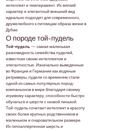
интеллект и темперамент. Их мягкий 
характер и элегантный внешний вид 
идеально подходят для современного, 
дружелюбного к питомцам образа жизни в 
Дубае.
О породе той-пудель
Той-пудель
 — самая маленькая 
разновидность семейства пуделей, 
известная своим интеллектом и 
элегантностью. Изначально выведенные 
во Франции и Германии как водяные 
ретриверы, пудели со временем стали 
одной из самых популярных пород-
компаньонов в мире благодаря своему 
игривому характеру, способности быстро 
обучаться и шерсти с низкой линькой.
Той-пудель сочетает интеллект и красоту 
своих более крупных родственников в 
маленьком и очаровательном размере. 
Их гипоаллергенная шерсть и 