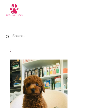
+971 52 811 1169
My Cart