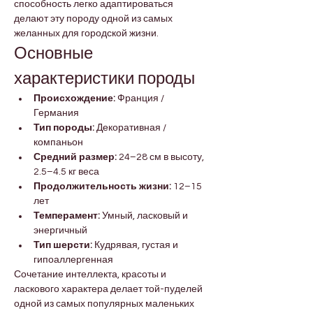

Γ
способность легко адаптироваться 
делают эту породу одной из самых 
желанных для городской жизни.
Основные 
характеристики породы
Происхождение:
 Франция / 
Германия
Тип породы:
 Декоративная / 
компаньон
Средний размер:
 24–28 см в высоту, 
2.5–4.5 кг веса
Продолжительность жизни:
 12–15 
лет
Темперамент:
 Умный, ласковый и 
энергичный
Тип шерсти:
 Кудрявая, густая и 
гипоаллергенная
Сочетание интеллекта, красоты и 
ласкового характера делает той-пуделей 
одной из самых популярных маленьких 