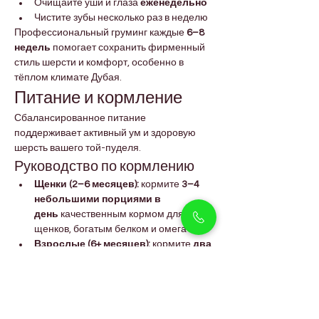
Очищайте уши и глаза 
еженедельно
Чистите зубы несколько раз в неделю
Профессиональный груминг каждые 
6–8 
недель
 помогает сохранить фирменный 
стиль шерсти и комфорт, особенно в 
тёплом климате Дубая.
Питание и кормление
Сбалансированное питание 
поддерживает активный ум и здоровую 
шерсть вашего той-пуделя.
Руководство по кормлению
Щенки (2–6 месяцев):
 кормите 
3–4 
небольшими порциями в 
день
 качественным кормом для 
щенков, богатым белком и омега-3
Взрослые (6+ месяцев):
 кормите 
два 
раза в день
 премиальным сухим 
кормом или смесью варёной курицы, 
риса и овощей
Всегда обеспечивайте доступ к 