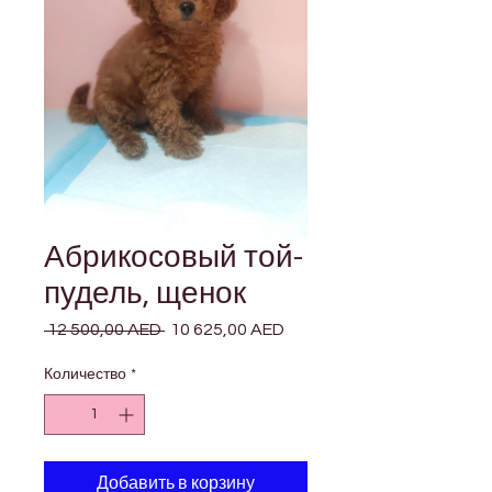
Абрикосовый той-
пудель, щенок
 12 500,00 AED 
Обычная
10 625,00 AED
Спеццена
цена
Количество
*
Добавить в корзину