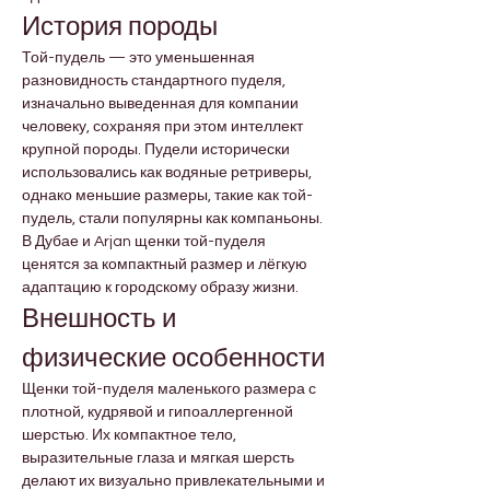

Γ
История породы
Той-пудель — это уменьшенная 
разновидность стандартного пуделя, 
изначально выведенная для компании 
человеку, сохраняя при этом интеллект 
крупной породы. Пудели исторически 
использовались как водяные ретриверы, 
однако меньшие размеры, такие как той-
пудель, стали популярны как компаньоны. 
В Дубае и Arjan щенки той-пуделя 
ценятся за компактный размер и лёгкую 
адаптацию к городскому образу жизни.
Внешность и 
физические особенности
Щенки той-пуделя маленького размера с 
плотной, кудрявой и гипоаллергенной 
шерстью. Их компактное тело, 
выразительные глаза и мягкая шерсть 
делают их визуально привлекательными и 