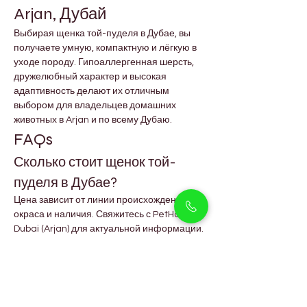
Arjan, Дубай
Выбирая щенка той-пуделя в Дубае, вы 
получаете умную, компактную и лёгкую в 
уходе породу. Гипоаллергенная шерсть, 
дружелюбный характер и высокая 
адаптивность делают их отличным 
выбором для владельцев домашних 
животных в Arjan и по всему Дубаю.
FAQs
Сколько стоит щенок той-
пуделя в Дубае?
Цена зависит от линии происхождения, 
окраса и наличия. Свяжитесь с PetHolicks 
Dubai (Arjan) для актуальной информации.
Подходят ли щенки той-
пуделя для квартир?
Да, их маленький размер делает их 
идеальными для жизни в квартире.