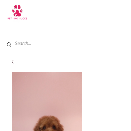
+971 52 811 1169
My Cart