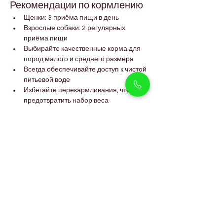
Рекомендации по кормлению
Щенки: 3 приёма пищи в день
Взрослые собаки: 2 регулярных 
приёма пищи
Выбирайте качественные корма для 
пород малого и среднего размера
Всегда обеспечивайте доступ к чистой 
питьевой воде
Избегайте перекармливания, чтобы 
предотвратить набор веса
Сбалансированное питание 
поддерживает их активность и крепкое 
телосложение.
FAQs
Подходят ли Welsh Corgi для 
квартир в Arjan?
Да, они отлично адаптируются к жизни в 
квартире при условии ежедневных 
прогулок и игр в помещении.