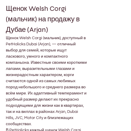
Щенок Welsh Corgi 
(мальчик) на продажу в 
Дубае (Arjan)
Щенок Welsh Corgi (мальчик), доступный в 
PetHolicks Dubai (Arjan), — отличный 
выбор для семей, которые ищут 
ласкового, умного и компактного 
компаньона. Известные своими короткими 
лапами, выразительными глазами и 
жизнерадостным характером, корги 
считаются одной из самых любимых 
пород небольшого и среднего размера во 
всём мире. Их адаптивный темперамент и 
удобный размер делают их прекрасно 
подходящими для жизни как в квартирах, 
так и на виллах в районах Arjan, Dubai 
Hills, JVC, Motor City и близлежащих 
сообществах.
В PetHolicks каждый щенок Welsh Corgi 