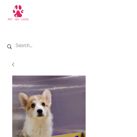
+971 52 811 1169
My Cart