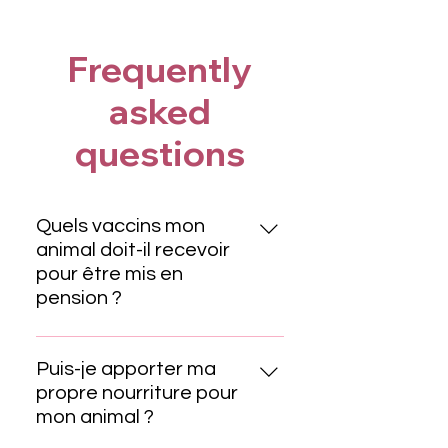
Frequently
asked
questions
Quels vaccins mon
animal doit-il recevoir
pour être mis en
pension ?
Pour la santé et la sécurité de
tous nos clients, les animaux de
Puis-je apporter ma
compagnie doivent être à jour de
propre nourriture pour
leurs vaccins essentiels. Cela
mon animal ?
inclut généralement le vaccin