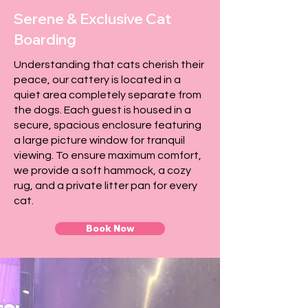

Γ
Serene & Exclusive Cat
Boarding
Understanding that cats cherish their
peace, our cattery is located in a
quiet area completely separate from
the dogs. Each guest is housed in a
secure, spacious enclosure featuring
a large picture window for tranquil
viewing. To ensure maximum comfort,
we provide a soft hammock, a cozy
rug, and a private litter pan for every
cat.
Book Now