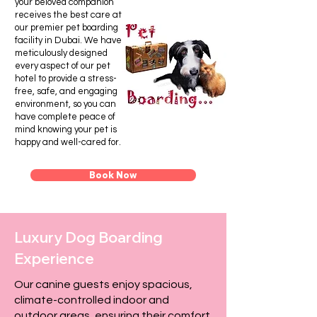
your beloved companion
receives the best care at
our premier pet boarding
facility in Dubai. We have
meticulously designed
every aspect of our pet
hotel to provide a stress-
free, safe, and engaging
environment, so you can
have complete peace of
mind knowing your pet is
happy and well-cared for.
Book Now
Our Boarding Facilities &
Luxury Dog Boarding
Services
Experience
Our canine guests enjoy spacious,
climate-controlled indoor and
outdoor areas, ensuring their comfort